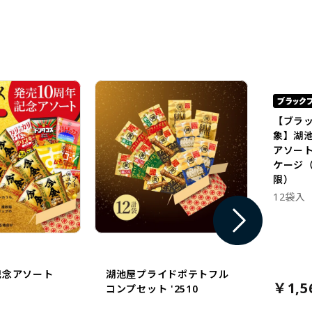
【ブラ
象】湖
アソー
ケージ（
限）
12袋入
記念アソート
湖池屋プライドポテトフル
￥1,5
コンプセット '2510