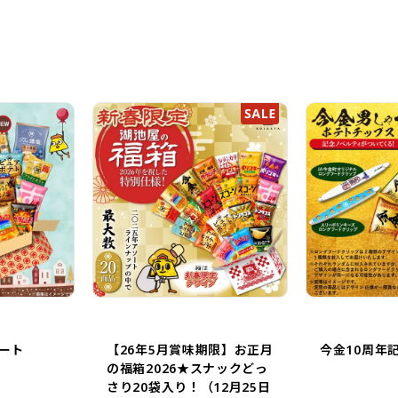
ート
【26年5月賞味期限】お正月
今金10周年
の福箱2026★スナックどっ
さり20袋入り！（12月25日