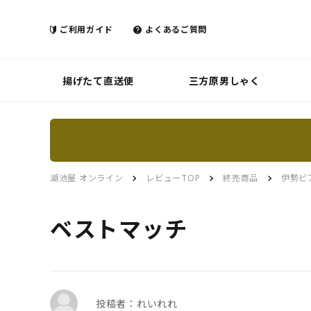
ご利用ガイド
よくあるご質問
揚げたて直送便
三方原男しゃく
湖池屋 オンライン
レビューTOP
終売商品
伊勢ビ
ベストマッチ
投稿者：れいれれ