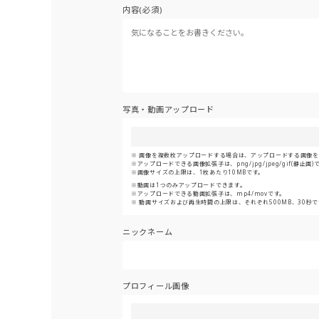
内容(必須)
写真・動画アップロード
画像を複数枚アップロードする場合は、アップロードする画像をま
アップロードできる画像拡張子は、png/jpg/jpeg/gif(静止画)
画像サイズの上限は、1枚あたり10MBです。
動画は1つのみアップロードできます。
アップロードできる動画拡張子は、mp4/movです。
動画サイズおよび再生時間の上限は、それぞれ500MB、30秒で
ニックネーム
プロフィール画像