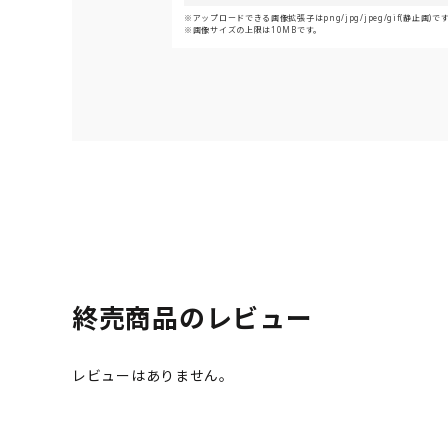
アップロードできる画像拡張子はpng/jpg/jpeg/gif(静止画)で
画像サイズの上限は10MBです。
終売商品のレビュー