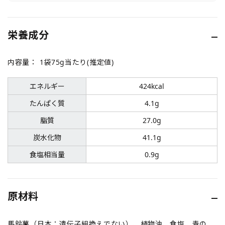
栄養成分
内容量：
1袋75g当たり(推定値)
エネルギー
424kcal
たんぱく質
4.1g
脂質
27.0g
炭水化物
41.1g
食塩相当量
0.9g
原材料
馬鈴薯（日本：遺伝子組換えでない）、植物油、食塩、青の