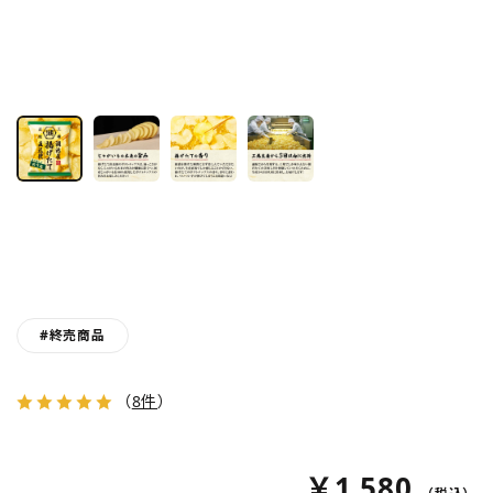
#終売商品
（
8件
）
￥1,580