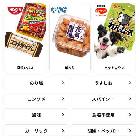
日清シスコ
ぼんち
ペットおやつ
のり塩
うすしお
コンソメ
スパイシー
酸味
食塩不使用
ガーリック
胡椒・ペッパー