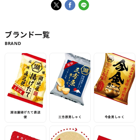
ブランド一覧
BRAND
湖池屋揚げたて直送
便
三方原男しゃく
今金男しゃく