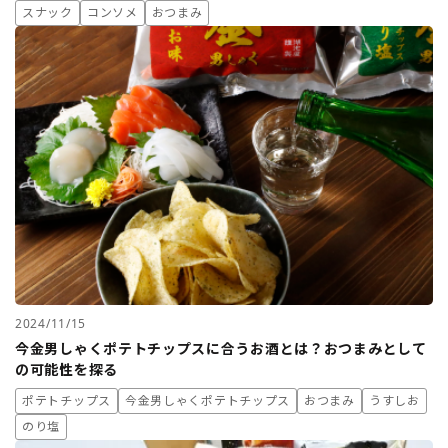
スナック
コンソメ
おつまみ
2024/11/15
今金男しゃくポテトチップスに合うお酒とは？おつまみとして
の可能性を探る
ポテトチップス
今金男しゃくポテトチップス
おつまみ
うすしお
のり塩