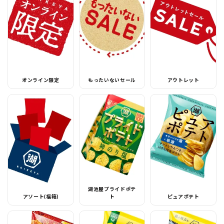
オンライン限定
もったいないセール
アウトレット
湖池屋プライドポテ
アソート(福箱)
ト
ピュアポテト