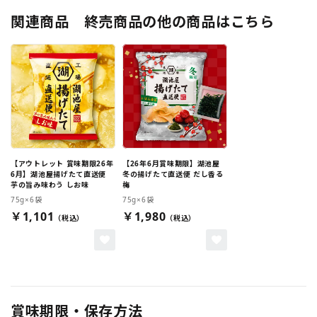
関連商品 終売商品の他の商品はこちら
【アウトレット 賞味期限26年
【26年6月賞味期限】湖池屋
6月】湖池屋揚げたて直送便
冬の揚げたて直送便 だし香る
芋の旨み味わう しお味
梅
75g×6袋
75g×6袋
￥1,101
￥1,980
賞味期限・保存方法