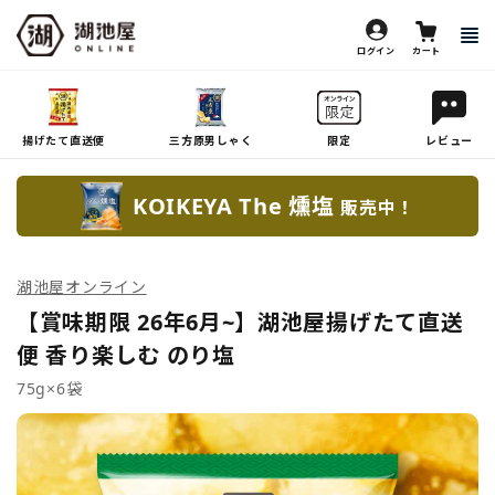
ログイン
カート
揚げたて直送便
三方原男しゃく
限定
レビュー
KOIKEYA The 燻塩
販売中！
湖池屋オンライン
【賞味期限 26年6月~】湖池屋揚げたて直送
便 香り楽しむ のり塩
75g×6袋