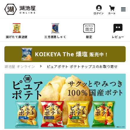
ログイン
カート
揚げたて直送便
三方原男しゃく
限定
レビュー
KOIKEYA The 燻塩
販売中！
湖池屋 オンライン
ピュアポテト ポテトチップスのお取り寄せ