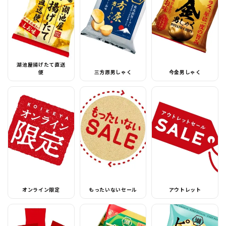
湖池屋揚げたて直送
便
三方原男しゃく
今金男しゃく
オンライン限定
もったいないセール
アウトレット