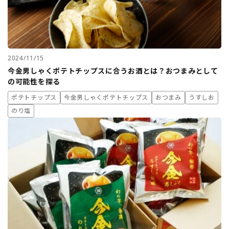
2024/11/15
今金男しゃくポテトチップスに合うお酒とは？おつまみとして
の可能性を探る
ポテトチップス
今金男しゃくポテトチップス
おつまみ
うすしお
のり塩