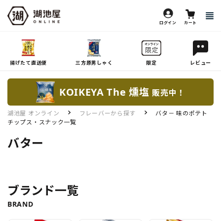
ログイン
カート
揚げたて直送便
三方原男しゃく
限定
レビュー
KOIKEYA The 燻塩
販売中！
湖池屋 オンライン
フレーバーから探す
バタ－ 味のポテト
チップス・スナック一覧
バター
ブランド一覧
BRAND