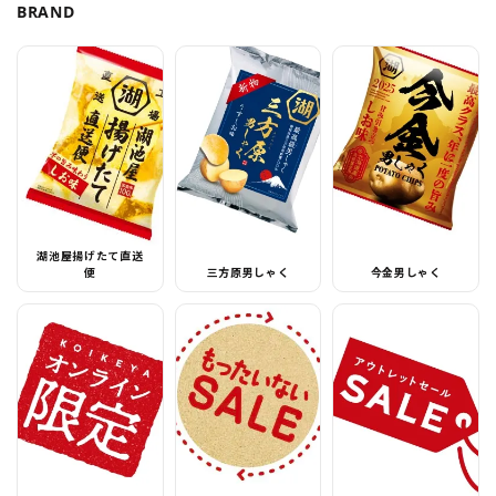
BRAND
湖池屋揚げたて直送
便
三方原男しゃく
今金男しゃく