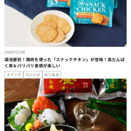
2024/12/26
湖池屋初！鶏肉を使った「スナックチキン」が登場！高たんぱ
く質＆パリパリ食感が楽しい
スナック
コンソメ
おつまみ