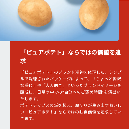
「ピュアポテト」ならではの価値を追
求
「ピュアポテト」のブランド精神を体現した、シンプ
ルで洗練されたパッケージによって、「ちょっと贅沢
な感じ」や「大人向き」といったブランドイメージを
醸成し、日常の中での“自分へのご褒美時間”を演出い
たします。
ポテトチップスの域を超え、厚切りが生み出すおいし
い「ピュアポテト」ならではの独自価値を追求してい
きます。