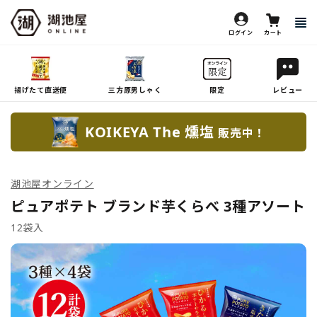
ログイン
カート
揚げたて直送便
三方原男しゃく
限定
レビュー
KOIKEYA The 燻塩
販売中！
湖池屋オンライン
ピュアポテト ブランド芋くらべ 3種アソート
12袋入