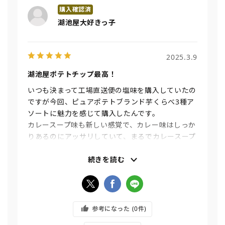
湖池屋大好きっ子
2025.3.9
湖池屋ポテトチップ最高！
いつも決まって工場直送便の塩味を購入していたの
ですが今回、ピュアポテトブランド芋くらべ3種ア
ソートに魅力を感じて購入したんです。
カレースープ味も新しい感覚で、カレー味はしっか
りあるのにアッサリしていて、まるでカレースープ
を飲んでるみたいで美味しかったですし、マヨ味も
味はしっかりしててアッサリしていてメッチャ美
続きを読む
味しくて、やめられない止まらない感じで３日間で
完食でした。
あと、いか塩辛ポテトチップスは娘が1度に2袋は
超速で完食でした（笑）
参考になった
0
絶対、お勧めです♪