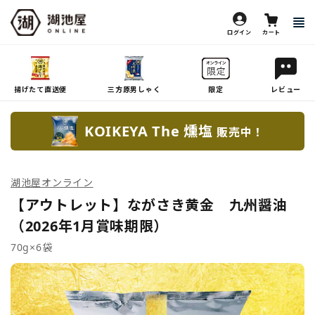
ログイン
カート
揚げたて直送便
三方原男しゃく
限定
レビュー
KOIKEYA The 燻塩
販売中！
湖池屋オンライン
【アウトレット】ながさき黄金 九州醤油
（2026年1月賞味期限）
70g×6袋