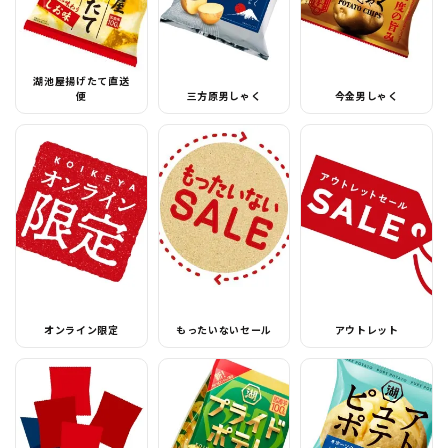
湖池屋揚げたて直送
便
三方原男しゃく
今金男しゃく
オンライン限定
もったいないセール
アウトレット