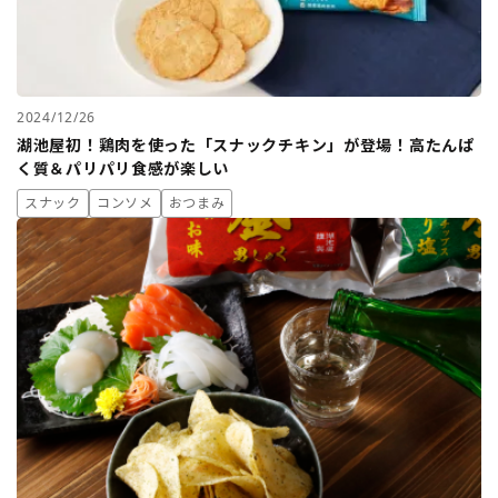
2024/12/26
湖池屋初！鶏肉を使った「スナックチキン」が登場！高たんぱ
く質＆パリパリ食感が楽しい
スナック
コンソメ
おつまみ