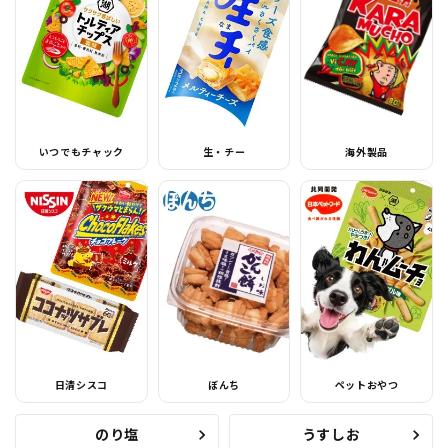
いつでもチャック
生・チー
海外製品
日清シスコ
ぼんち
ペットおやつ
のり塩
うすしお