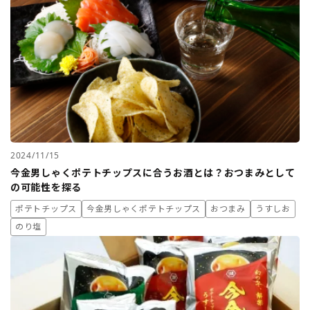
2024/11/15
今金男しゃくポテトチップスに合うお酒とは？おつまみとして
の可能性を探る
ポテトチップス
今金男しゃくポテトチップス
おつまみ
うすしお
のり塩