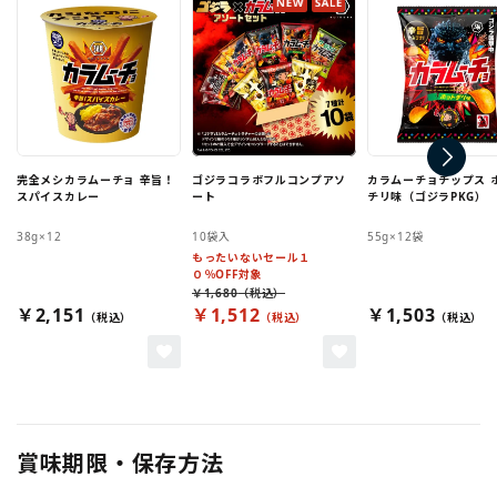
完全メシカラムーチョ 辛旨！
ゴジラコラボフルコンプアソ
カラムーチョチップス 
スパイスカレー
ート
チリ味（ゴジラPKG）
38g×12
10袋入
55g×12袋
もったいないセール１
０％OFF対象
￥1,680
￥2,151
￥1,512
￥1,503
賞味期限・保存方法