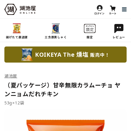
ログイン
カート
揚げたて直送便
三方原男しゃく
限定
レビュー
KOIKEYA The 燻塩
販売中！
湖池屋
（夏パッケージ）甘辛無限カラムーチョ ヤ
ンニョムだれチキン
53g×12袋