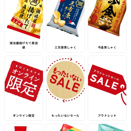
湖池屋揚げたて直送
便
三方原男しゃく
今金男しゃく
オンライン限定
もったいないセール
アウトレット