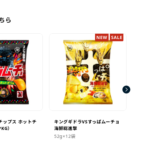
ちら
チップス ホットチ
キングギドラVSすっぱムーチョ
KG）
海鮮総進撃
52g×12袋
5