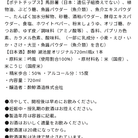
【ポテトチップス】馬鈴薯（日本：遺伝子組換えでない）、植
物油、ぶどう糖、魚醤パウダー（魚介類）、魚介エキスパウダ
ー、たんぱく加水分解物、砂糖、酒粕パウダー、酵母エキスパ
ウダー、食塩、ホワイトペパー、粉末しょうゆ、オリゴ糖、か
つお節、ゆず皮／調味料（アミノ酸等）、香料、パプリカ色
素、カラメル色素、酸味料、（一部に乳成分・小麦・えび・い
か・さけ・大豆・魚醤パウダー（魚介類）を含む）
【日本酒】酔鯨 湖池屋オリジナル720ml瓶x 1本
・原料米：吟風（使用割合100%） ・原材料名：米（国産）、
米こうじ（国産米）
・精米歩合：50% ・アルコール分：15度
・内容量：720ml
・醸造者：酔鯨酒造株式会社
●冷やして、開栓後は早めにお飲みください。
●妊娠中・授乳期の飲酒はお控えください。
●製造年月は容器に記載。
●お酒はおいしく適量をお飲みください。
●飲酒運は20歳になってから。
●飲酒運転は法律で禁止されています。