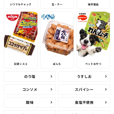
いつでもチャック
生・チー
海外製品
日清シスコ
ぼんち
ペットおやつ
のり塩
うすしお
コンソメ
スパイシー
酸味
食塩不使用