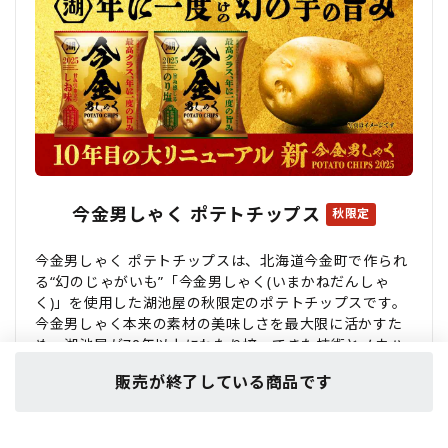
今金男しゃく ポテトチップス
秋限定
今金男しゃく ポテトチップスは、北海道今金町で作られ
る“幻のじゃがいも”「今金男しゃく(いまかねだんしゃ
く)」を使用した湖池屋の秋限定のポテトチップスです。
今金男しゃく本来の素材の美味しさを最大限に活かすた
め、湖池屋が70年以上にわたり培ってきた技術とノウハ
ウを注ぎ込んだこだわりの一品。幻のじゃがいもと湖池
販売が終了している商品です
屋のこだわりが生んだ、年に一度の美味しさをぜひご賞
味ください。