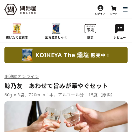
ログイン
カート
揚げたて直送便
三方原男しゃく
限定
レビュー
KOIKEYA The 燻塩
販売中！
湖池屋オンライン
鯨乃友 あわせて旨みが華やぐセット
60g x 3袋、720ml x 1本、アルコール分：15度（原酒）