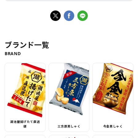
ブランド一覧
BRAND
湖池屋揚げたて直送
便
三方原男しゃく
今金男しゃく