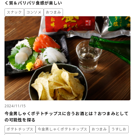
く質＆パリパリ食感が楽しい
スナック
コンソメ
おつまみ
2024/11/15
今金男しゃくポテトチップスに合うお酒とは？おつまみとして
の可能性を探る
ポテトチップス
今金男しゃくポテトチップス
おつまみ
うすしお