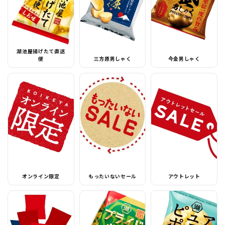
湖池屋揚げたて直送
便
三方原男しゃく
今金男しゃく
オンライン限定
もったいないセール
アウトレット