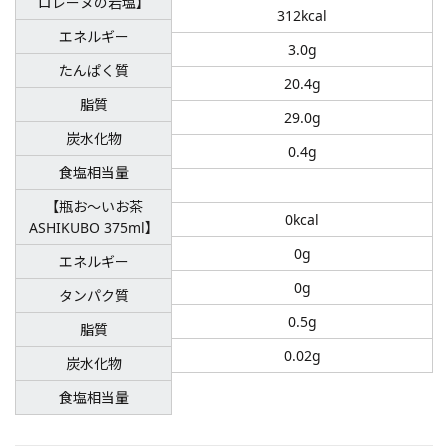
ロレーヌの岩塩】
312kcal
エネルギー
3.0g
たんぱく質
20.4g
脂質
29.0g
炭水化物
0.4g
食塩相当量
【瓶お～いお茶
0kcal
ASHIKUBO 375ml】
0g
エネルギー
0g
タンパク質
0.5g
脂質
0.02g
炭水化物
食塩相当量