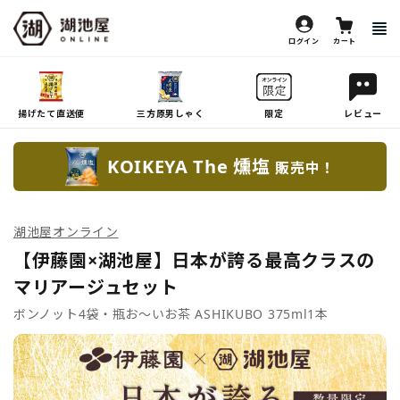
ログイン
カート
揚げたて直送便
三方原男しゃく
限定
レビュー
KOIKEYA The 燻塩
販売中！
湖池屋オンライン
【伊藤園×湖池屋】日本が誇る最高クラスの
マリアージュセット
ボンノット4袋・瓶お～いお茶 ASHIKUBO 375ml1本