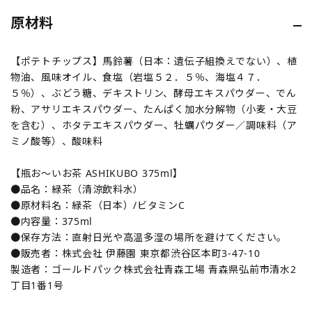
原材料
【ポテトチップス】馬鈴薯（日本：遺伝子組換えでない）、植
物油、風味オイル、食塩（岩塩５２．５％、海塩４７．
５％）、ぶどう糖、デキストリン、酵母エキスパウダー、でん
粉、アサリエキスパウダー、たんぱく加水分解物（小麦・大豆
を含む）、ホタテエキスパウダー、牡蠣パウダー／調味料（ア
ミノ酸等）、酸味料
【瓶お～いお茶 ASHIKUBO 375ml】
●品名：緑茶（清涼飲料水）
●原材料名：緑茶（日本）/ビタミンC
●内容量：375ml
●保存方法：直射日光や高温多湿の場所を避けてください。
●販売者：株式会社 伊藤園 東京都渋谷区本町3-47-10
製造者：ゴールドパック株式会社青森工場 青森県弘前市清水2
丁目1番1号