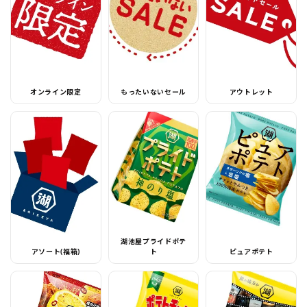
オンライン限定
もったいないセール
アウトレット
湖池屋プライドポテ
アソート(福箱)
ト
ピュアポテト