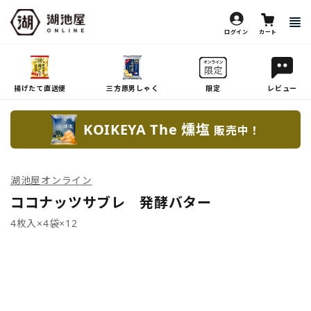
ログイン
カート
揚げたて直送便
三方原男しゃく
限定
レビュー
KOIKEYA The 燻塩
販売中！
湖池屋オンライン
ココナッツサブレ 発酵バター
4枚入×4袋×12