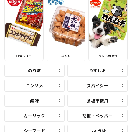
日清シスコ
ぼんち
ペットおやつ
のり塩
うすしお
コンソメ
スパイシー
酸味
食塩不使用
ガーリック
胡椒・ペッパー
シーフード
しょうゆ