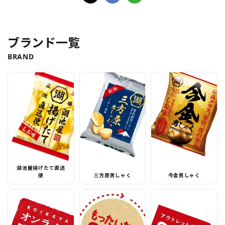
ブランド一覧
BRAND
湖池屋揚げたて直送
便
三方原男しゃく
今金男しゃく