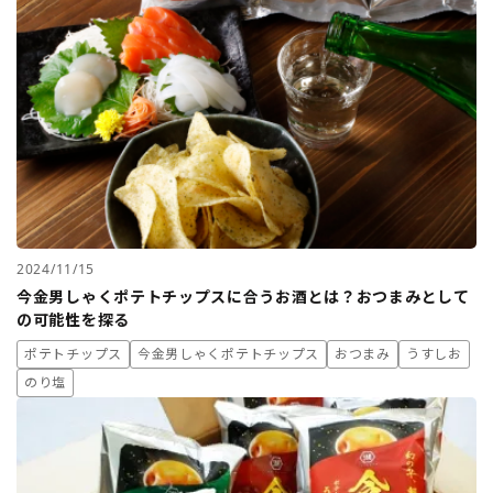
2024/11/15
今金男しゃくポテトチップスに合うお酒とは？おつまみとして
の可能性を探る
ポテトチップス
今金男しゃくポテトチップス
おつまみ
うすしお
のり塩