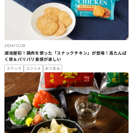
2024/12/26
湖池屋初！鶏肉を使った「スナックチキン」が登場！高たんぱ
く質＆パリパリ食感が楽しい
スナック
コンソメ
おつまみ