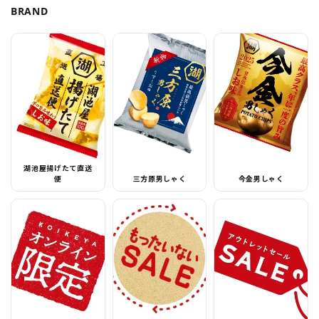
BRAND
湖池屋揚げたて直送
便
三方原男しゃく
今金男しゃく