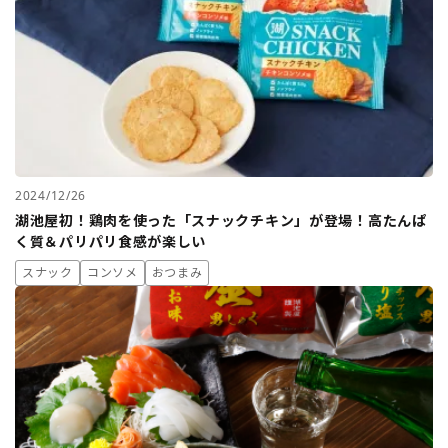
2024/12/26
湖池屋初！鶏肉を使った「スナックチキン」が登場！高たんぱ
く質＆パリパリ食感が楽しい
スナック
コンソメ
おつまみ