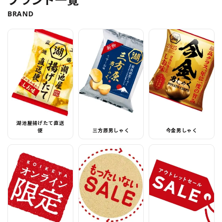
BRAND
湖池屋揚げたて直送
便
三方原男しゃく
今金男しゃく