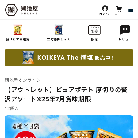
ログイン
カート
揚げたて直送便
三方原男しゃく
限定
レビュー
KOIKEYA The 燻塩
販売中！
湖池屋オンライン
【アウトレット】ピュアポテト 厚切りの贅
沢アソート※25年7月賞味期限
12袋入