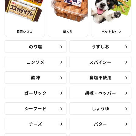
日清シスコ
ぼんち
ペットおやつ
のり塩
うすしお
コンソメ
スパイシー
酸味
食塩不使用
ガーリック
胡椒・ペッパー
シーフード
しょうゆ
チーズ
バター