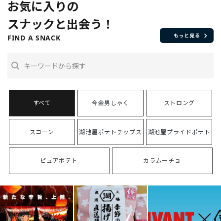
お気に入りの
スナックと出会う！
もっと見る
FIND A SNACK
今金男しゃく
ストロング
スコーン
湖池屋ポテトチップス
湖池屋プライドポテト
ピュアポテト
カラムーチョ