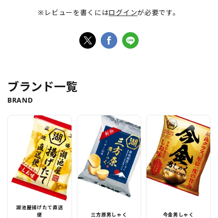
※レビューを書くには
ログイン
が必要です。
ブランド一覧
BRAND
湖池屋揚げたて直送
便
三方原男しゃく
今金男しゃく