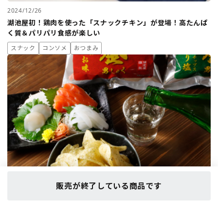
2024/12/26
湖池屋初！鶏肉を使った「スナックチキン」が登場！高たんぱ
く質＆パリパリ食感が楽しい
スナック
コンソメ
おつまみ
販売が終了している商品です
2024/11/15
今金男しゃくポテトチップスに合うお酒とは？おつまみとして