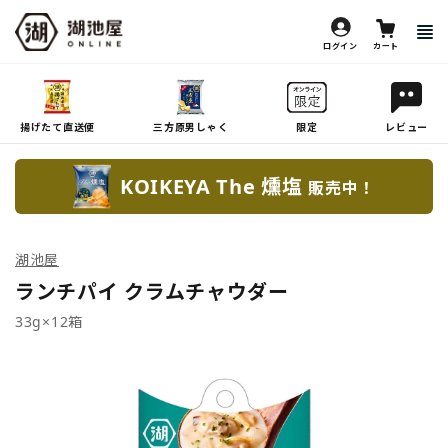
ログイン
カート
揚げたて直送便
三方原男しゃく
限定
レビュー
KOIKEYA The 燻塩
販売中！
湖池屋
ランチパイ クラムチャウダー
33g×12箱