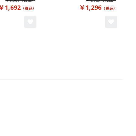
￥1,880
￥1,529
￥1,692
￥1,296