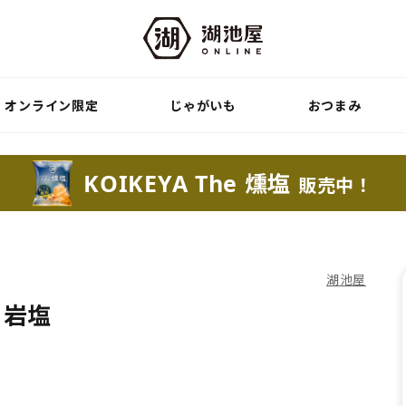
オンライン限定
じゃがいも
おつまみ
KOIKEYA The 燻塩
販売中！
湖池屋
と岩塩