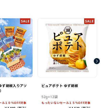
ゆず胡椒入りアソ
ピュアポテト ゆず胡椒
P）
52g×12袋
5
ール１０％OFF対象
もったいないセール１５％OFF対象