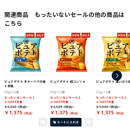
関連商品 もったいないセールの他の商品は
こちら
ピュアポテト オホーツクの塩
ピュアポテト 超コンソメ
ピュアポテト 濃いのり
と岩塩
55g×12袋
52g×12袋
52g×12袋
もったいないセール１
もったいないセール１
もったいないセール１
０％OFF対象
０％OFF対象
０％OFF対象
￥1,529
￥1,529
￥1,529
￥1,375
￥1,375
￥1,375
カートに入れる