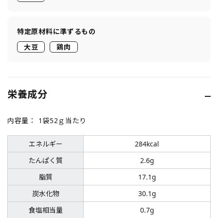
特定原材料に準ずるもの
大豆
鶏肉
栄養成分
内容量：
1袋52ｇ当たり
エネルギー
284kcal
たんぱく質
2.6g
脂質
17.1g
炭水化物
30.1g
食塩相当量
0.7g