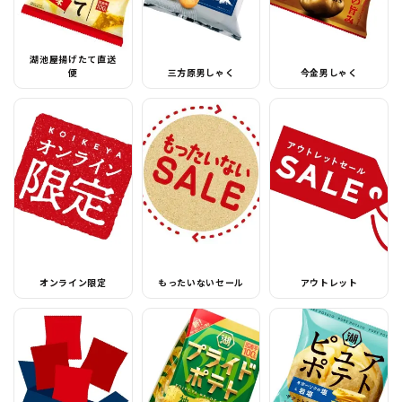
湖池屋揚げたて直送
便
三方原男しゃく
今金男しゃく
オンライン限定
もったいないセール
アウトレット