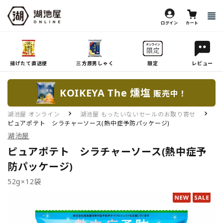
ログイン
カート
揚げたて直送便
三方原男しゃく
限定
レビュー
KOIKEYA The 燻塩
販売中！
湖池屋 オンライン
湖池屋 もったいないセールのお取り寄せ
ピュアポテト シラチャーソース(熱中症予防パッケージ)
湖池屋
ピュアポテト シラチャーソース(熱中症予
防パッケージ)
52g×12袋