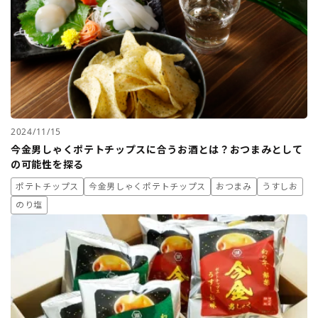
2024/11/15
今金男しゃくポテトチップスに合うお酒とは？おつまみとして
の可能性を探る
ポテトチップス
今金男しゃくポテトチップス
おつまみ
うすしお
のり塩