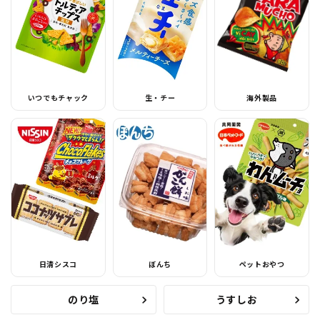
いつでもチャック
生・チー
海外製品
日清シスコ
ぼんち
ペットおやつ
のり塩
うすしお