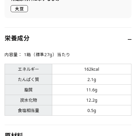
大豆
栄養成分
内容量：
1箱（標準27g）当たり
エネルギー
162kcal
たんぱく質
2.1g
脂質
11.6g
炭水化物
12.2g
食塩相当量
0.5g
原材料