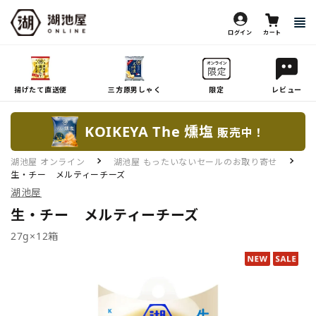
ログイン
カート
揚げたて直送便
三方原男しゃく
限定
レビュー
KOIKEYA The 燻塩
販売中！
湖池屋 オンライン
湖池屋 もったいないセールのお取り寄せ
生・チー メルティーチーズ
湖池屋
生・チー メルティーチーズ
27g×12箱