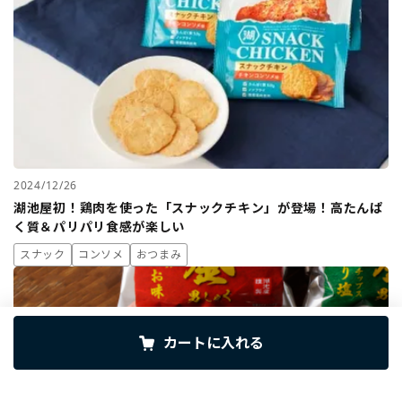
2024/12/26
湖池屋初！鶏肉を使った「スナックチキン」が登場！高たんぱ
く質＆パリパリ食感が楽しい
スナック
コンソメ
おつまみ
カートに入れる