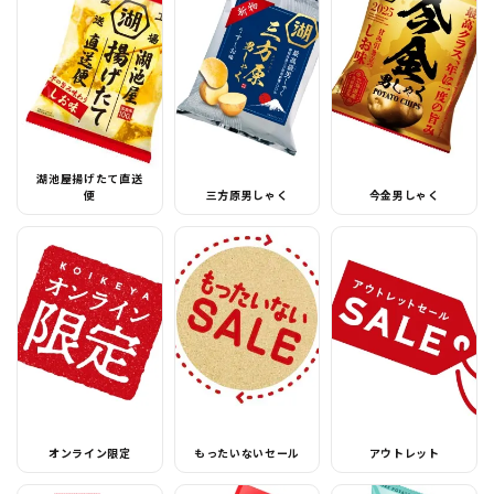
湖池屋揚げたて直送
便
三方原男しゃく
今金男しゃく
オンライン限定
もったいないセール
アウトレット