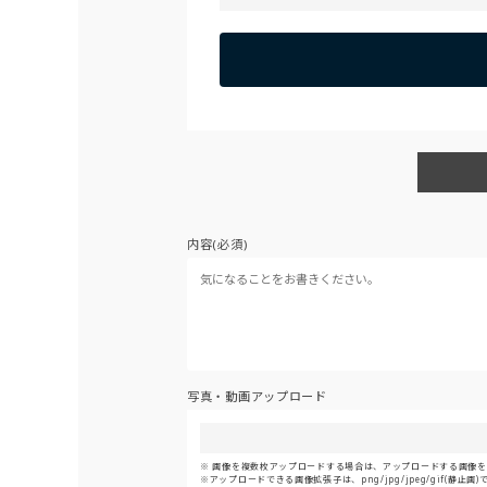
内容(必須)
写真・動画アップロード
画像を複数枚アップロードする場合は、アップロードする画像をま
アップロードできる画像拡張子は、png/jpg/jpeg/gif(静止画)