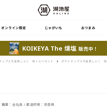
オンライン限定
じゃがいも
おつまみ
KOIKEYA The 燻塩
販売中！
チップス今金男しゃく 味くらべセット
ポテトチップス今金男しゃく 味
性 / 職業：会社員 / 都道府県：奈良県