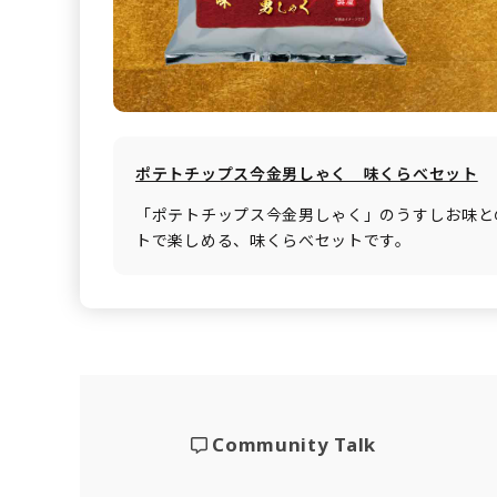
ポテトチップス今金男しゃく 味くらべセット
「ポテトチップス今金男しゃく」のうすしお味と
トで楽しめる、味くらべセットです。
Community Talk