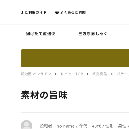
ご利用ガイド
よくあるご質問
揚げたて直送便
三方原男しゃく
湖池屋 オンライン
レビューTOP
終売商品
ポテト
素材の旨味
投稿者：no name / 年代：40代 / 性別：男