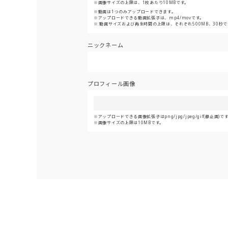
画像サイズの上限は、1枚あたり10MBです。
動画は1つのみアップロードできます。
アップロードできる動画拡張子は、mp4/movです。
動画サイズおよび再生時間の上限は、それぞれ500MB、30秒で
ニックネーム
プロフィール画像
アップロードできる画像拡張子はpng/jpg/jpeg/gif(静止画)で
画像サイズの上限は10MBです。