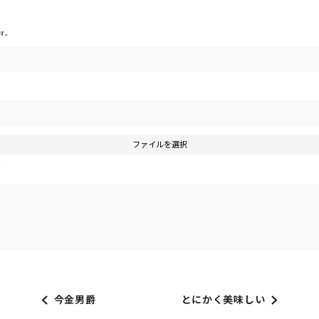
す。
ファイルを選択
す
今金男爵
とにかく美味しい