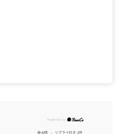
Powered by
全6件
リプライ付き:2件