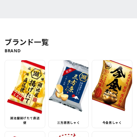
無いと感じまし
た。小腹が空いた
時や、ちょっとし
たオヤツ代わりに
とても重宝してい
ます。無くなる前
ブランド一覧
にまた購入しま
す！
BRAND
湖池屋揚げたて直送
便
三方原男しゃく
今金男しゃく