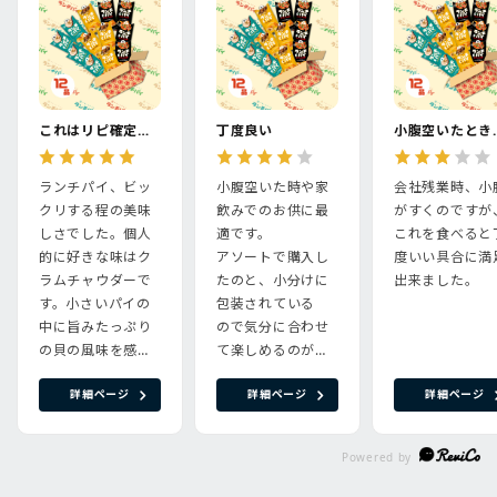
これはリピ確定です！
丁度良い
小腹空い
ランチパイ、ビッ
小腹空いた時や家
会社残業時、小
クリする程の美味
飲みでのお供に最
がすくのですが
しさでした。個人
適です。
これを食べると
的に好きな味はク
アソートで購入し
度いい具合に満
ラムチャウダーで
たのと、小分けに
出来ました。
す。小さいパイの
包装されている
中に旨みたっぷり
ので気分に合わせ
の貝の風味を感じ
て楽しめるのが良
る事が出来て、あ
いです。
詳細ページ
詳細ページ
詳細ページ
っという間に無く
なってしまいま
す。また、ピザ味
もカレー味も本格
的で一切の妥協が