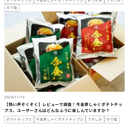
ポテトチップス
今金男しゃくポテトチップス
おつまみ
うすしお
のり塩
2024/11/13
【熱い声ぞくぞく】レビューで調査！今金男しゃくポテトチッ
プス、ユーザーさんはどんなふうに楽しんでいますか？
ポテトチップス
今金男しゃくポテトチップス
うすしお
のり塩