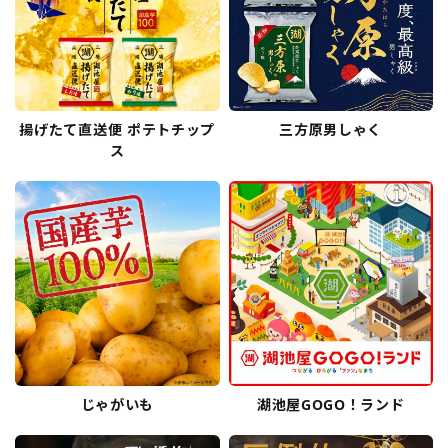
揚げたて直送便 ポテトチップ
三方原男しゃく
ス
じゃがいも
湖池屋GOGO！ランド