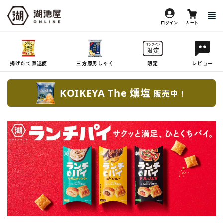
ログイン
カート
揚げたて直送便
三方原男しゃく
限定
レビュー
KOIKEYA The 燻塩
販売中！