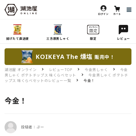
ログイン
カート
揚げたて直送便
三方原男しゃく
限定
レビュー
KOIKEYA The 燻塩
販売中！
湖池屋 オンライン
レビューTOP
今金男しゃく
今金
男しゃく ポテトチップス 味くらべセット
今金男しゃく ポテトチ
ップス 味くらべセットのレビュー一覧
今金！
今金！
投稿者：ぷー