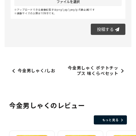
ファイルを選択
アップロードできる画像拡張子はpng/jpg/jpeg/gif(静止画)です
画像サイズの上限は10MBです。
投稿する
今金男しゃく ポテトチッ
今金男しゃく/しお
プス 味くらべセット
今金男しゃくのレビュー
もっと見る