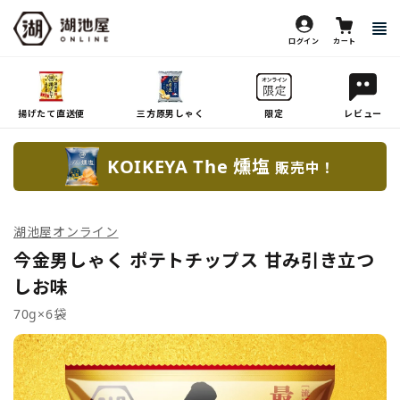
ログイン
カート
揚げたて直送便
三方原男しゃく
限定
レビュー
KOIKEYA The 燻塩
販売中！
湖池屋オンライン
今金男しゃく ポテトチップス 甘み引き立つ
しお味
70g×6袋