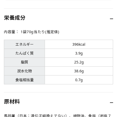
栄養成分
内容量：
1袋70g当たり(推定値)
エネルギー
396kcal
たんぱく質
3.9g
脂質
25.2g
炭水化物
38.6g
食塩相当量
0.7g
原材料
馬鈴薯（日本：遺伝子組換えでない）、植物油、食塩（岩塩７