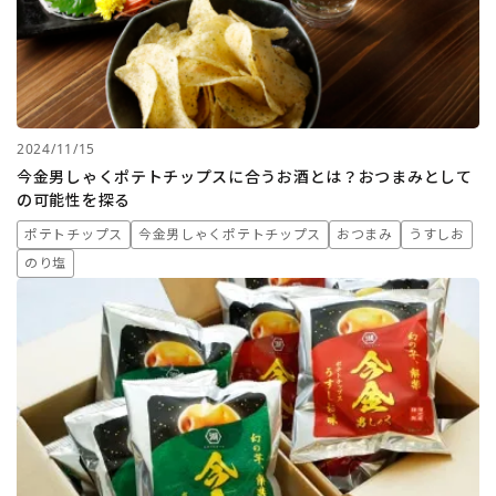
2024/11/15
今金男しゃくポテトチップスに合うお酒とは？おつまみとして
の可能性を探る
ポテトチップス
今金男しゃくポテトチップス
おつまみ
うすしお
のり塩