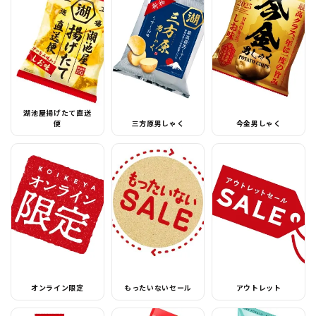
湖池屋揚げたて直送
便
三方原男しゃく
今金男しゃく
オンライン限定
もったいないセール
アウトレット