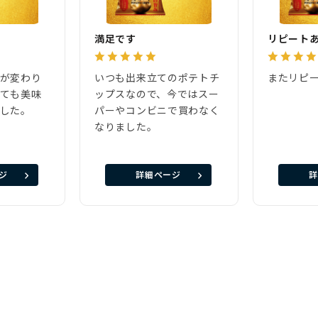
満足です
リピート
ジが変わり
いつも出来立てのポテトチ
またリピ
とても美味
ップスなので、今ではスー
ました。
パーやコンビニで買わなく
なりました。
ジ
詳細ページ
詳