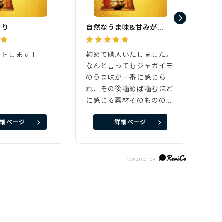
あり
自然なうま味&甘みが…
おい
ートします！
初めて購入いたしました。
はじ
なんと言ってもジャガイモ
ムな
のうま味が一番に感じら
まし
れ、その後噛めば噛むほど
注文
に感じる素材そのものの甘
袋届
さにびっくりしました。
しま
細ページ
詳細ページ
また、来年も購入したいと
社で
思います！
べる
味し
か言
なり
らっ
得で