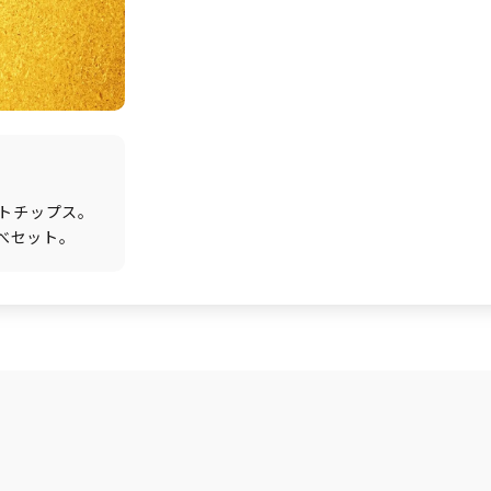
トチップス。
らべセット。