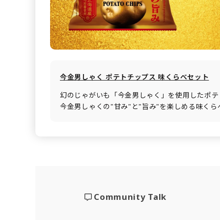
今金男しゃく ポテトチップス 味くらべセット
幻のじゃがいも「今金男しゃく」を使用したポテ
今金男しゃくの"甘み"と"旨み"を楽しめる味く
Community Talk