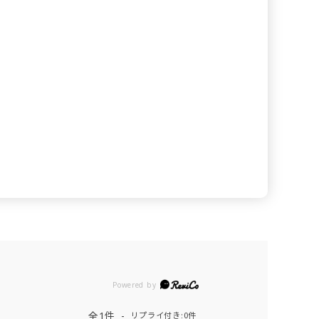
Powered by
全1件
リプライ付き:0件