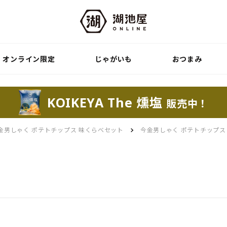
オンライン限定
じゃがいも
おつまみ
KOIKEYA The 燻塩
販売中！
金男しゃく ポテトチップス 味くらべセット
今金男しゃく ポテトチップス