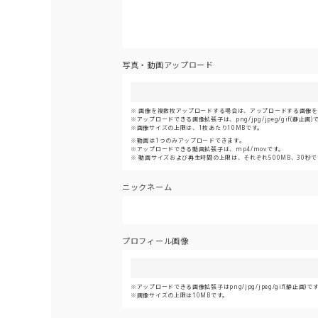
写真・動画アップロード
画像を複数枚アップロードする場合は、アップロードする画像をま
アップロードできる画像拡張子は、png/jpg/jpeg/gif(静止画)
画像サイズの上限は、1枚あたり10MBです。
動画は1つのみアップロードできます。
アップロードできる動画拡張子は、mp4/movです。
動画サイズおよび再生時間の上限は、それぞれ500MB、30秒で
ニックネーム
プロフィール画像
アップロードできる画像拡張子はpng/jpg/jpeg/gif(静止画)で
画像サイズの上限は10MBです。