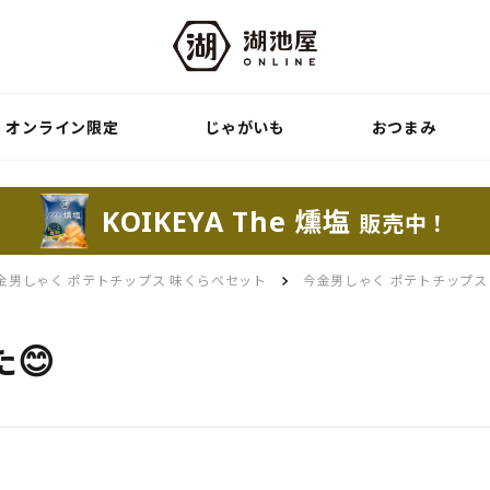
オンライン限定
じゃがいも
おつまみ
KOIKEYA The 燻塩
販売中！
金男しゃく ポテトチップス 味くらべセット
今金男しゃく ポテトチップス
😊