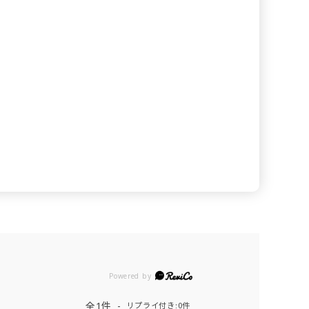
Powered by
全1件
リプライ付き:0件