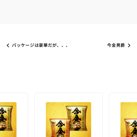
パッケージは豪華だが、、、
今金男爵