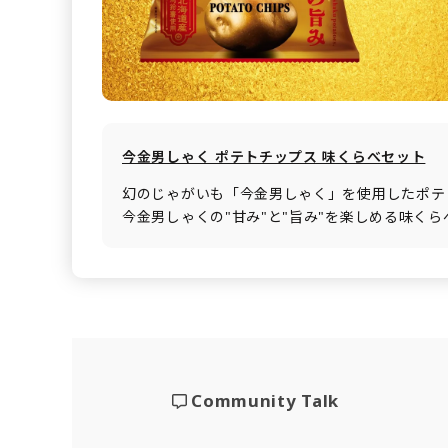
今金男しゃく ポテトチップス 味くらべセット
幻のじゃがいも「今金男しゃく」を使用したポテ
今金男しゃくの"甘み"と"旨み"を楽しめる味く
Community Talk