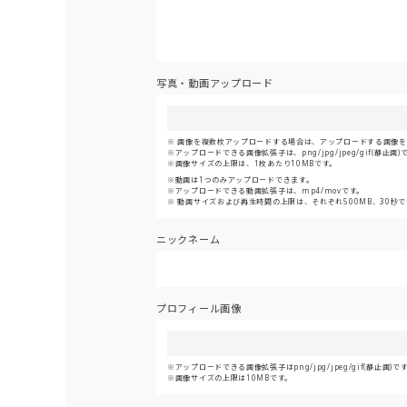
写真・動画アップロード
画像を複数枚アップロードする場合は、アップロードする画像をま
アップロードできる画像拡張子は、png/jpg/jpeg/gif(静止画)
画像サイズの上限は、1枚あたり10MBです。
動画は1つのみアップロードできます。
アップロードできる動画拡張子は、mp4/movです。
動画サイズおよび再生時間の上限は、それぞれ500MB、30秒で
ニックネーム
プロフィール画像
アップロードできる画像拡張子はpng/jpg/jpeg/gif(静止画)で
画像サイズの上限は10MBです。