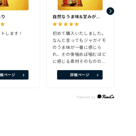
あり
自然なうま味&甘みが…
おい
ートします！
初めて購入いたしました。
はじ
なんと言ってもジャガイモ
ムな
のうま味が一番に感じら
まし
れ、その後噛めば噛むほど
注文
に感じる素材そのものの甘
袋届
さにびっくりしました。
しま
細ページ
詳細ページ
また、来年も購入したいと
社で
思います！
べる
味し
か言
なり
らっ
得で