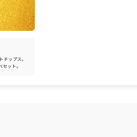
トチップス。
らべセット。