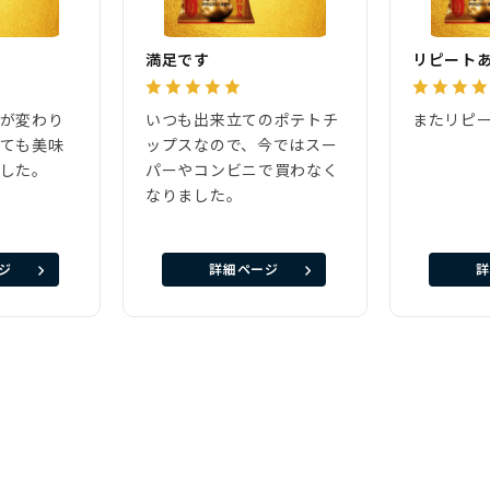
満足です
リピート
ジが変わり
いつも出来立てのポテトチ
またリピ
とても美味
ップスなので、今ではスー
ました。
パーやコンビニで買わなく
なりました。
ジ
詳細ページ
詳