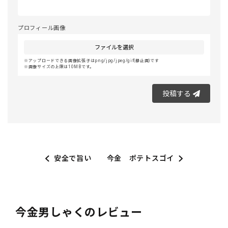
プロフィール画像
ファイルを選択
アップロードできる画像拡張子はpng/jpg/jpeg/gif(静止画)です
画像サイズの上限は10MBです。
投稿する
安全で旨い
今金 ポテトスゴイ
今金男しゃくのレビュー