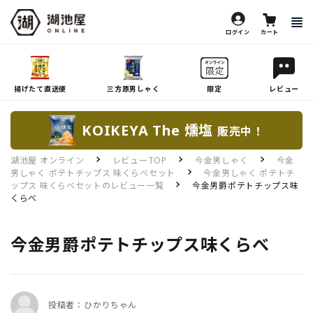
ログイン
カート
揚げたて直送便
三方原男しゃく
限定
レビュー
KOIKEYA The 燻塩
販売中！
湖池屋 オンライン
レビューTOP
今金男しゃく
今金
男しゃく ポテトチップス 味くらべセット
今金男しゃく ポテトチ
ップス 味くらべセットのレビュー一覧
今金男爵ポテトチップス味
くらべ
今金男爵ポテトチップス味くらべ
投稿者：ひかりちゃん