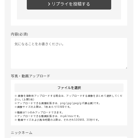
リプライを投稿する
内容(必須)
写真・動画アップロード
ファイルを選択
画像を複数枚アップロードする場合は、アップロードする画像をまとめて選択してくだ
さい。(上限5枚)
アップロードできる画像拡張子は、png/jpg/jpeg/gif(静止画)です。
画像サイズの上限は、1枚あたり10MBです。
動画は1つのみアップロードできます。
アップロードできる動画拡張子は、mp4/movです。
動画サイズおよび再生時間の上限は、それぞれ500MB、30秒です。
ニックネーム