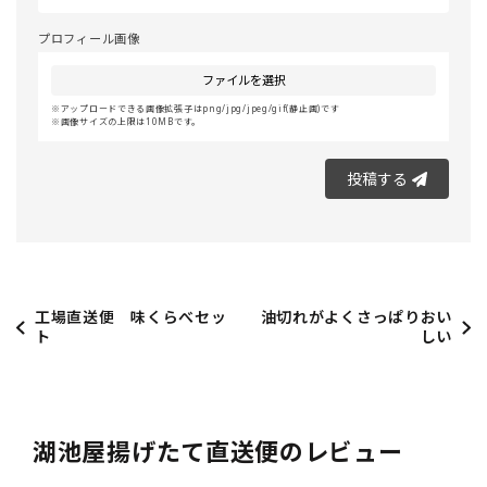
プロフィール画像
ファイルを選択
アップロードできる画像拡張子はpng/jpg/jpeg/gif(静止画)です
画像サイズの上限は10MBです。
投稿する
工場直送便 味くらべセッ
油切れがよくさっぱりおい
ト
しい
湖池屋揚げたて直送便のレビュー