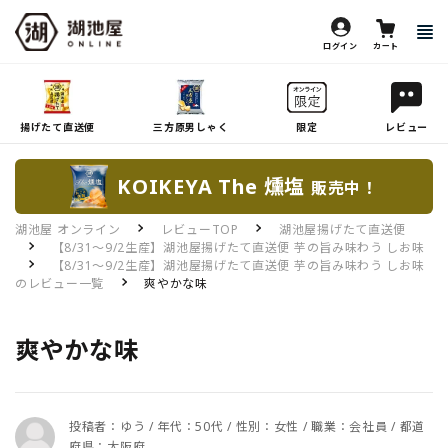
ログイン
カート
揚げたて直送便
三方原男しゃく
限定
レビュー
KOIKEYA The 燻塩
販売中！
湖池屋 オンライン
レビューTOP
湖池屋揚げたて直送便
【8/31～9/2生産】湖池屋揚げたて直送便 芋の旨み味わう しお味
【8/31～9/2生産】湖池屋揚げたて直送便 芋の旨み味わう しお味
のレビュー一覧
爽やかな味
爽やかな味
投稿者：ゆう / 年代：50代 / 性別：女性 / 職業：会社員 / 都道
府県：大阪府