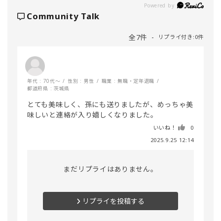
Powered by
Community Talk
全7件
リプライ付き:0件
年代 : 70代～
性別 : 男性
職業 : 無職・定年退職
都道府県 : 茨城県
とても美味しく、孫にも送りましたが、めっちゃ美
味しいと連絡が入り嬉しくなりました。
いいね！
0
2025.9.25 12:14
まだリプライはありません。
リプライを投稿する