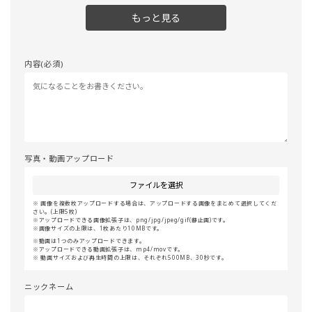
もっと見る
内容(必須)
写真・動画アップロード
ファイルを選択
画像を複数枚アップロードする場合は、アップロードする画像をまとめて選択してくだ
さい。(上限5枚)
アップロードできる画像拡張子は、png/jpg/jpeg/gif(静止画)です。
画像サイズの上限は、1枚あたり10MBです。
動画は1つのみアップロードできます。
アップロードできる動画拡張子は、mp4/movです。
動画サイズおよび再生時間の上限は、それぞれ500MB、30秒です。
ニックネーム