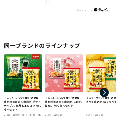
同一ブランドのラインナップ
【7/27～7/29生産】湖池屋
【3/23～3/25生産】湖池屋
【9/8～9/10生産】湖
季節の揚げたて直送便 ポテト
季節の揚げたて直送便 こぼれ
げたて直送便 味くらべ
チップス 海苔と本わさび 味く
桜えび 味くらべセット
らべセット
75g×6袋×各1箱（しお味・海
75g×6袋×2箱
75g×6袋×2箱