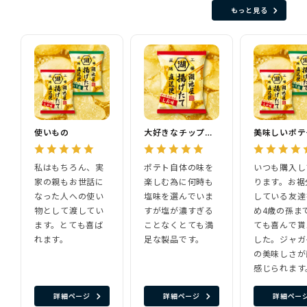
もっと見る
使いもの
大好きなチップスです
美味しいポテ
私はもちろん、実
ポテト自体の味を
いつも購入し
家の親もお世話に
楽しむ為に何時も
ります。お裾
なった人への使い
塩味を選んでいま
している友達
物として渡してい
すが塩が濃すぎる
め4歳の孫ま
ます。とても喜ば
ことなくとても満
ても喜んで貰
れます。
足な製品です。
した。ジャガ
の美味しさが
感じられます
詳細ページ
詳細ページ
詳細ペー