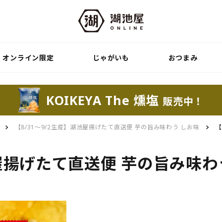
オンライン限定
じゃがいも
おつまみ
KOIKEYA The 燻塩
販売中！
【8/31～9/2生産】湖池屋揚げたて直送便 芋の旨み味わう しお味
【
池屋揚げたて直送便 芋の旨み味