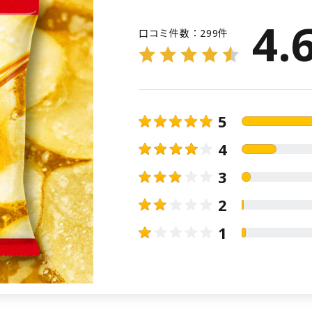
4.
口コミ件数：
299件
5
4
3
2
1