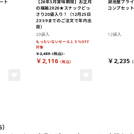
ート
【26年5月賞味期限】お正月
湖池屋プラ
の福箱2026★スナックどっ
コンプセット 
さり20袋入り！（12月25日
23:59までのご注文で年内出
荷）
20袋入
12袋入
もったいないセール１５％OFF
対象
￥2,489
￥2,116
￥2,235
5）