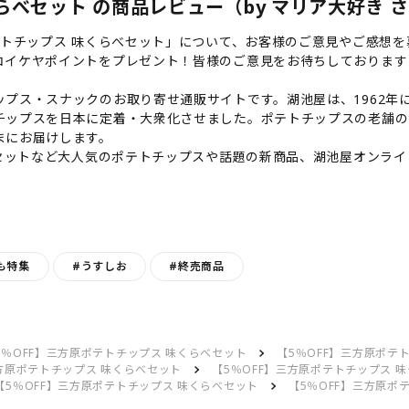
らべセット の商品レビュー（by マリア大好き 
テトチップス 味くらべセット」について、お客様のご意見やご感想を
コイケヤポイントをプレゼント！皆様のご意見をお待ちしております
プス・スナックのお取り寄せ通販サイトです。湖池屋は、1962年に
チップスを日本に定着・大衆化させました。ポテトチップスの老舗の
まにお届けします。
べセットなど大人気のポテトチップスや話題の新商品、湖池屋オンラ
も特集
#うすしお
#終売商品
5％OFF】三方原ポテトチップス 味くらべセット
【5％OFF】三方原ポテ
三方原ポテトチップス 味くらべセット
【5％OFF】三方原ポテトチップス 
【5％OFF】三方原ポテトチップス 味くらべセット
【5％OFF】三方原ポ