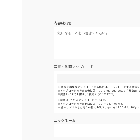
内容(必須)
写真・動画アップロード
画像を複数枚アップロードする場合は、アップロードする画像をま
アップロードできる画像拡張子は、png/jpg/jpeg/gif(静止画)
画像サイズの上限は、1枚あたり10MBです。
動画は1つのみアップロードできます。
アップロードできる動画拡張子は、mp4/movです。
動画サイズおよび再生時間の上限は、それぞれ500MB、30秒で
ニックネーム