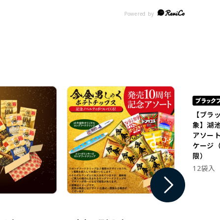
【ブラ
象】湖
アソー
ケージ（
限）
12袋入