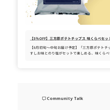
【5％OFF】三方原ポテトチップス 味くらべセッ
【6月初旬～中旬お届け予定】「三方原ポテトチ
すしお味とのり塩がセットで楽しめる、味くらべ
Community Talk