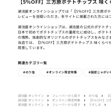
【5％OFF】三方原ポテトチップス 味く
湖池屋オンラインショップでは「【5％OFF】三方原ポ
レビューを投稿いただき、本サイトに掲載された方には
湖池屋オンラインショップは、湖池屋の公式のポテトチッ
日本で初めてポテトチップスの量産化に成功し、ポテト
の情熱、独創的なオリジナルのポテトチップスをみなさ
当店では、【5％OFF】三方原ポテトチップス 味くら
用意しています。
関連カテゴリ一覧
#のり塩
#オンライン限定特集
#国産じゃがい
湖池屋 オンライン
フレーバーから探す
のり塩
【
湖池屋 オンライン
オンライン限定特集
【5％OFF】
湖池屋 オンライン
フレーバーから探す
うすしお