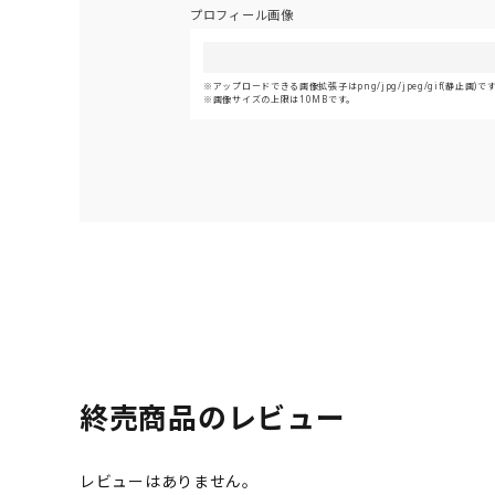
プロフィール画像
アップロードできる画像拡張子はpng/jpg/jpeg/gif(静止画)で
画像サイズの上限は10MBです。
終売商品のレビュー