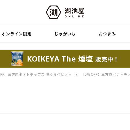
オンライン限定
じゃがいも
おつまみ
KOIKEYA The 燻塩
販売中！
OFF】三方原ポテトチップス 味くらべセット
【5％OFF】三方原ポテトチ