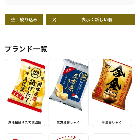
絞り込み
表示：新しい順
ブランド一覧
湖池屋揚げたて直送便
三方原男しゃく
今金男しゃく