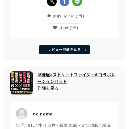
参考になった
1
Like!
1
レビュー詳細を見る
湖池屋×ストリートファイター6 コラボレ
ーションセット
詳細を見る
no name
年代:
40代
性別:
女性
職業:
無職・定年退職
都道