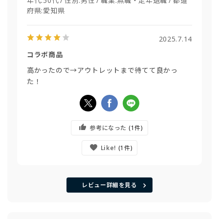
年代:
50代
性別:
男性
職業:
無職・定年退職
都道
府県:
愛知県
2025.7.14
コラボ商品
高かったので→アウトレットまで待てて良かっ
た！
参考になった
1
Like!
1
レビュー詳細を見る