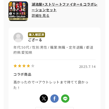
湖池屋×ストリートファイター6 コラボレ
ーションセット
詳細を見る
ござーる
年代:
50代
性別:
男性
職業:
無職・定年退職
都道
府県:
愛知県
2025.7.14
コラボ商品
高かったので→アウトレットまで待てて良かっ
た！