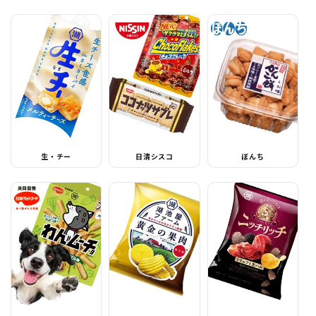
生・チー
日清シスコ
ぼんち