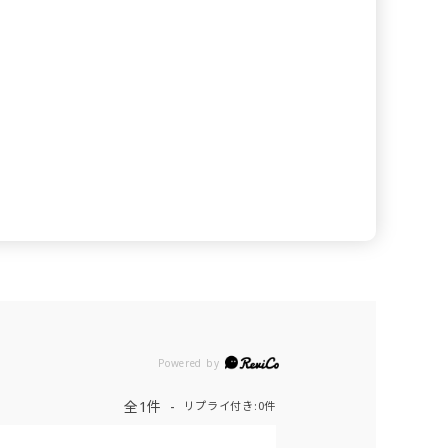
Powered by
全1件
リプライ付き:0件