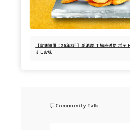
【賞味期限：26年3月】湖池屋 工場直送便 ポテ
すしお味
Community Talk