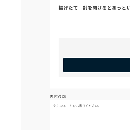
揚げたて　封を開けるとあっと
内容(必須)