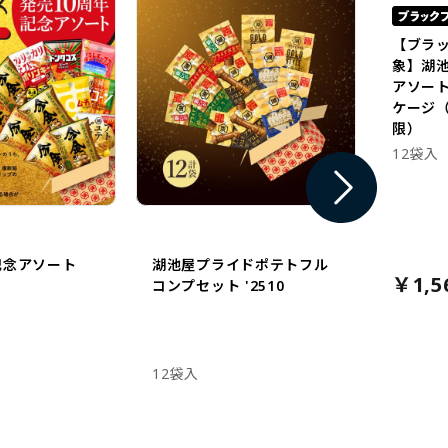
【ブラ
象】湖
アソー
ケージ（
限）
12袋入
記念アソート
湖池屋プライドポテトフル
￥1,5
コンプセット '2510
12袋入