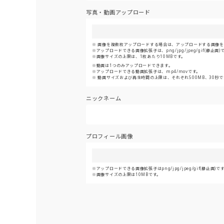
写真・動画アップロード
画像を複数枚アップロードする場合は、アップロードする画像をま
アップロードできる画像拡張子は、png/jpg/jpeg/gif(静止画)
画像サイズの上限は、1枚あたり10MBです。
動画は1つのみアップロードできます。
アップロードできる動画拡張子は、mp4/movです。
動画サイズおよび再生時間の上限は、それぞれ500MB、30秒で
ニックネーム
プロフィール画像
アップロードできる画像拡張子はpng/jpg/jpeg/gif(静止画)で
画像サイズの上限は10MBです。