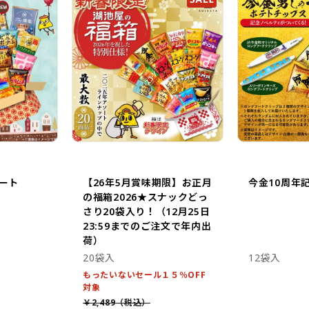
ート
【26年5月賞味期限】お正月
今金10周年
の福箱2026★スナックどっ
さり20袋入り！（12月25日
23:59までのご注文で年内出
荷）
20袋入
12袋入
もったいないセール１５％OFF
対象
￥2,489