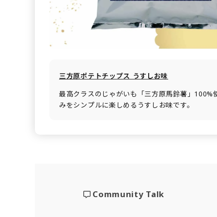
三方原ポテトチップス うすしお味
最高クラスのじゃがいも「三方原馬鈴薯」100%
みをシンプルに楽しめるうすしお味です。
Community Talk