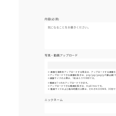
内容(必須)
写真・動画アップロード
画像を複数枚アップロードする場合は、アップロードする画像をま
アップロードできる画像拡張子は、png/jpg/jpeg/gif(静止画)
画像サイズの上限は、1枚あたり10MBです。
動画は1つのみアップロードできます。
アップロードできる動画拡張子は、mp4/movです。
動画サイズおよび再生時間の上限は、それぞれ500MB、30秒で
ニックネーム