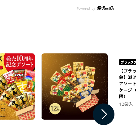
【ブラ
象】湖
アソー
ケージ（
限）
12袋入