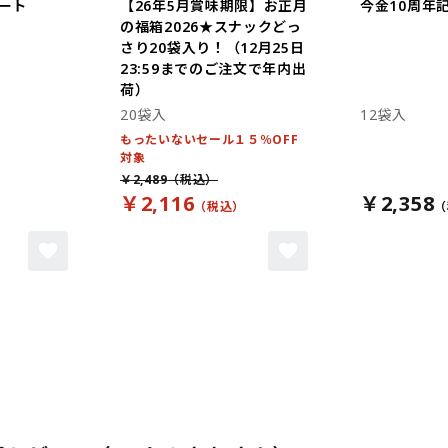
ート
【26年5月賞味期限】お正月
今金10周年
の福箱2026★スナックどっ
さり20袋入り！（12月25日
23:59までのご注文で年内出
荷）
20袋入
12袋入
もったいないセール１５％OFF
対象
￥2,489
￥2,116
￥2,358