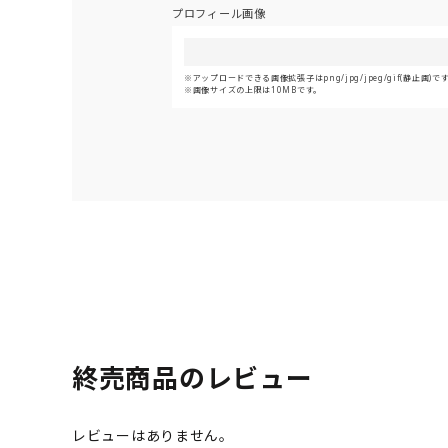
プロフィール画像
アップロードできる画像拡張子はpng/jpg/jpeg/gif(静止画)で
画像サイズの上限は10MBです。
終売商品のレビュー