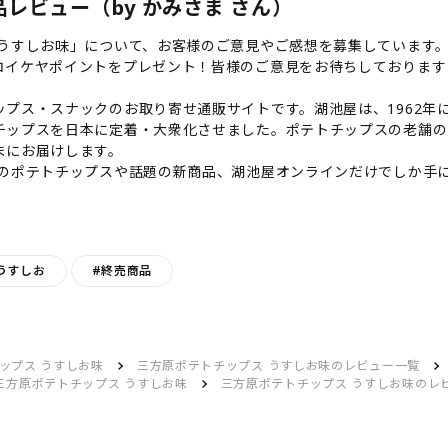
レビュー（by かみさま さん）
 うすしお味」について、お客様のご意見やご感想を募集しています
コイケヤポイントをプレゼント！皆様のご意見をお待ちしております
プス・スナックのお取り寄せ通販サイトです。湖池屋は、1962年に
チップスを日本に定着・大衆化させました。ポテトチップスの老舗の
まにお届けします。
気のポテトチップスや話題の新商品、湖池屋オンラインだけでしか手
うすしお
#終売商品
ップス うすしお味
三方原ポテトチップス うすしお味のレビュー一覧
三方原ポテトチップス うすしお味
三方原ポテトチップス うすしお味のレ