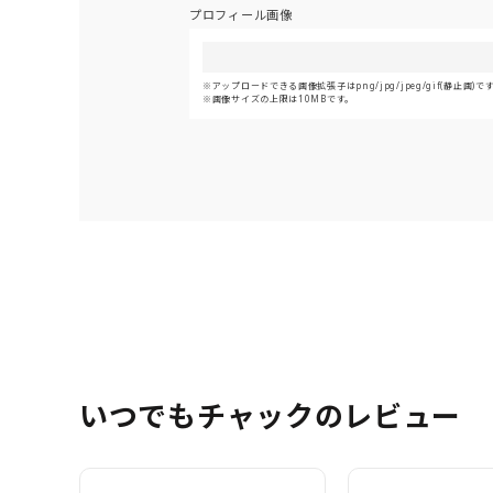
プロフィール画像
アップロードできる画像拡張子はpng/jpg/jpeg/gif(静止画)で
画像サイズの上限は10MBです。
いつでもチャックのレビュー