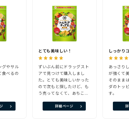
とても美味しい！
しっかり
ングやサル
ずいぶん前にドラッグスト
あっさり
て食べるの
アで見つけて購入しまし
が強くて
。
た。とても美味しいかった
そのまま
ので次もと探したけど、も
ダのトッ
う売ってなくて、あちこち
す。
のスーパーでも探してなか
ジ
詳細ページ
詳
ったので通販で頼みまし
た！もう、手放せないほど
気に入ってます！