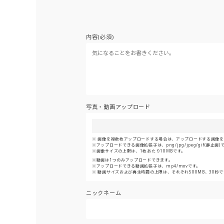
内容(必須)
写真・動画アップロード
画像を複数枚アップロードする場合は、アップロードする画像をま
アップロードできる画像拡張子は、png/jpg/jpeg/gif(静止画)
画像サイズの上限は、1枚あたり10MBです。
動画は1つのみアップロードできます。
アップロードできる動画拡張子は、mp4/movです。
動画サイズおよび再生時間の上限は、それぞれ500MB、30秒で
ニックネーム