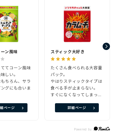
コーン風味
スティック大好き
愛を
しててコーン風味
たくさん食べられる大容量
大好
美味しい。
パック。
ティ
はもちろん、サラ
やはりスティックタイプは
まで
ピングにも合いま
食べる手が止まらない。
所か
すぐになくなってしまっ
ので
た。
つと
細ページ
詳細ページ
お値段ちょい高なので再度
周囲
購入は迷うところ。
ンで
した
ら…