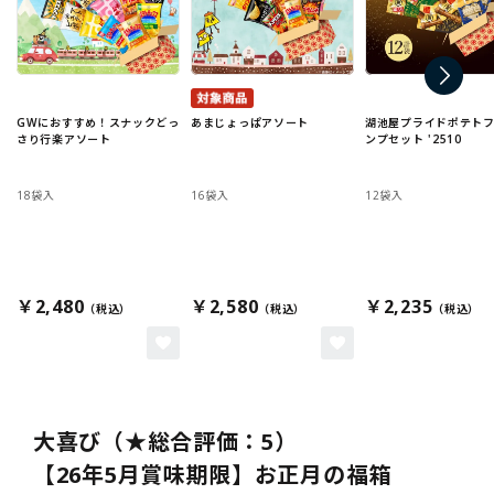
GWにおすすめ！スナックどっ
あまじょっぱアソート
湖池屋プライドポテト
さり行楽アソート
ンプセット '2510
18袋入
16袋入
12袋入
￥2,480
￥2,580
￥2,235
大喜び（★総合評価：5）
【26年5月賞味期限】お正月の福箱