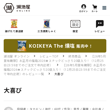
ログイン
カート
揚げたて直送便
三方原男しゃく
限定
レビュー
KOIKEYA The 燻塩
販売中！
湖池屋 オンライン
レビューTOP
終売商品
【26年5月
賞味期限】お正月の福箱2026★スナックどっさり20袋入り！（12月25
日23:59までのご注文で年内出荷）
【26年5月賞味期限】お正月の
福箱2026★スナックどっさり20袋入り！（12月25日23:59までのご注文
で年内出荷）のレビュー一覧
大喜び
大喜び
投稿者：タカドン / 年代：60代 / 性別：男性 / 職業：会社員 /