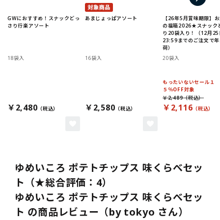
GWにおすすめ！スナックどっ
あまじょっぱアソート
【26年5月賞味期限】
さり行楽アソート
の福箱2026★スナック
り20袋入り！（12月25
23:59までのご注文で
荷）
18袋入
16袋入
20袋入
もったいないセール１
５％OFF対象
￥2,489
￥2,480
￥2,580
￥2,116
ゆめいころ ポテトチップス 味くらべセッ
ト（★総合評価：4）
ゆめいころ ポテトチップス 味くらべセッ
ト の商品レビュー（by tokyo さん）