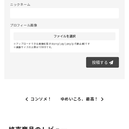
ニックネーム
プロフィール画像
ファイルを選択
アップロードできる画像拡張子はpng/jpg/jpeg/gif(静止画)です
画像サイズの上限は10MBです。
投稿する
コンソメ！
ゆめいころ、最高！