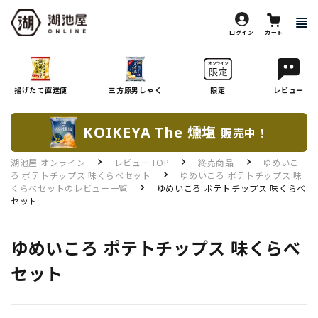
ログイン
カート
揚げたて直送便
三方原男しゃく
限定
レビュー
KOIKEYA The 燻塩
販売中！
湖池屋 オンライン
レビューTOP
終売商品
ゆめいこ
ろ ポテトチップス 味くらべセット
ゆめいころ ポテトチップス 味
くらべセットのレビュー一覧
ゆめいころ ポテトチップス 味くらべ
セット
ゆめいころ ポテトチップス 味くらべ
セット