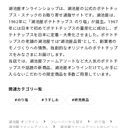
湖池屋オンラインショップは、湖池屋の公式のポテトチッ
プス・スナックのお取り寄せ通販サイトです。湖池屋は、
1962年に「湖池屋ポテトチップス のり塩」が誕生。1967
年には日本で初めてポテトチップスの量産化に成功し、ポ
テトチップスを日本に定着・大衆化させました。ポテトチ
ップスの老舗の湖池屋では“湖池屋品質”として、創業者の
モノづくりへの情熱、独創的なオリジナルのポテトチップ
スをみなさまにお届けします。
当店では、湖池屋ファームアソートなど大人気のポテトチ
ップスや話題の新商品、湖池屋オンラインだけでしか手に
入らないこだわりの限定商品を多数ご用意しています。
関連カテゴリ一覧
#のり塩
#うすしお
#終売商品
湖池屋 オンライン
フレーバーから探す
のり塩
湖池屋ファームアソート
湖池屋ファームアソートのレビュー