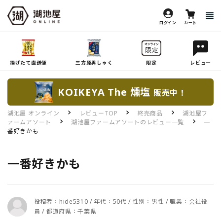
ログイン
カート
揚げたて直送便
三方原男しゃく
限定
レビュー
KOIKEYA The 燻塩
販売中！
湖池屋 オンライン
レビューTOP
終売商品
湖池屋フ
ァームアソート
湖池屋ファームアソートのレビュー一覧
一
番好きかも
一番好きかも
投稿者：hide5310 / 年代：50代 / 性別：男性 / 職業：会社役
員 / 都道府県：千葉県