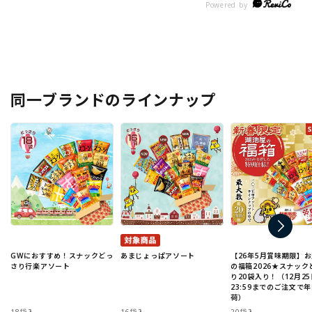
同一ブランドのラインナップ
GWにおすすめ！スナックどっ
あまじょっぱアソート
【26年5月賞味期限】
さり行楽アソート
の福箱2026★スナック
り20袋入り！（12月25
23:59までのご注文で
荷）