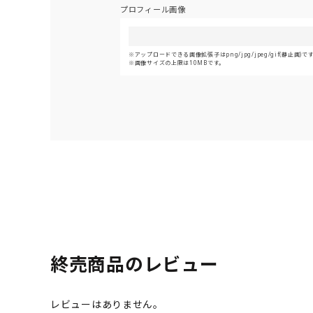
プロフィール画像
アップロードできる画像拡張子はpng/jpg/jpeg/gif(静止画)で
画像サイズの上限は10MBです。
終売商品のレビュー