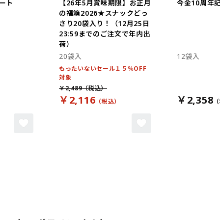
ート
【26年5月賞味期限】お正月
今金10周年
の福箱2026★スナックどっ
さり20袋入り！（12月25日
23:59までのご注文で年内出
荷）
20袋入
12袋入
もったいないセール１５％OFF
対象
￥2,489
￥2,116
￥2,358