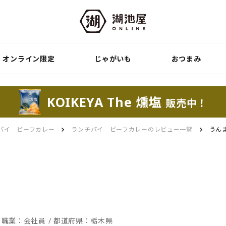
オンライン限定
じゃがいも
おつまみ
KOIKEYA The 燻塩
販売中！
パイ ビーフカレー
ランチパイ ビーフカレーのレビュー一覧
うん
/ 職業：会社員 / 都道府県：栃木県