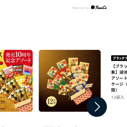
【ブラ
象】湖
アソー
ケージ（
限）
12袋入