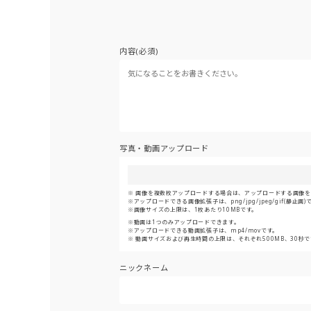
内容(必須)
写真・動画アップロード
画像を複数枚アップロードする場合は、アップロードする画像をま
アップロードできる画像拡張子は、png/jpg/jpeg/gif(静止画)
画像サイズの上限は、1枚あたり10MBです。
動画は1つのみアップロードできます。
アップロードできる動画拡張子は、mp4/movです。
動画サイズおよび再生時間の上限は、それぞれ500MB、30秒で
ニックネーム