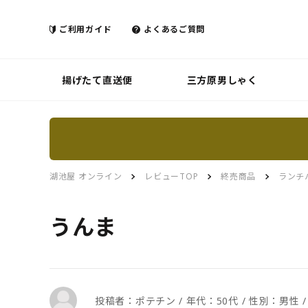
ご利用ガイド
よくあるご質問
揚げたて直送便
三方原男しゃく
湖池屋 オンライン
レビューTOP
終売商品
ランチ
うんま
投稿者：ポテチン / 年代：50代 / 性別：男性 