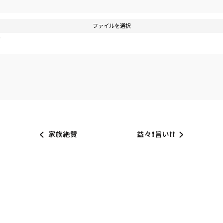
ファイルを選択
す
家族絶賛
益々❗旨い❗❗