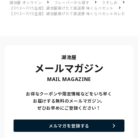
湖池屋 オンライン
フレーバーから探す
うすしお
【7/13～7/15生産】湖池屋揚げたて直送便 味くらべセット
【7/13～7/15生産】湖池屋揚げたて直送便 味くらべセットのレビ
ュー一覧
美味しかった
湖池屋
メールマガジン
MAIL MAGAZINE
お得なクーポンや限定情報などをいち早く
お届けする無料のメールマガジン。
ぜひお早めにご登録ください！
メルマガを登録する