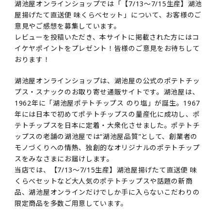
湖池屋オンラインショップでは「【7/13～7/15生産】湖池
屋揚げたて直送便 味くらべセット」について、お客様のご
意見やご感想を募集しています。
レビューを投稿いただき、本サイトに掲載された方にはコ
イケヤポイントをプレゼント！皆様のご意見をお待ちして
おります！
湖池屋オンラインショップは、湖池屋の公式のポテトチッ
プス・スナックのお取り寄せ通販サイトです。湖池屋は、
1962年に「湖池屋ポテトチップス のり塩」が誕生。1967
年には日本で初めてポテトチップスの量産化に成功し、ポ
テトチップスを日本に定着・大衆化させました。ポテトチ
ップスの老舗の湖池屋では“湖池屋品質”として、創業者の
モノづくりへの情熱、独創的なオリジナルのポテトチップ
スをみなさまにお届けします。
当店では、【7/13～7/15生産】湖池屋揚げたて直送便 味
くらべセットなど大人気のポテトチップスや話題の新商
品、湖池屋オンラインだけでしか手に入らないこだわりの
限定商品を多数ご用意しています。