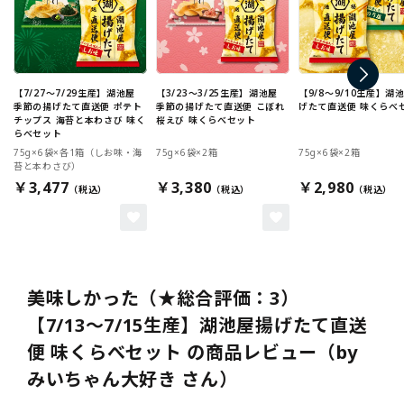
【7/27～7/29生産】湖池屋
【3/23～3/25生産】湖池屋
【9/8～9/10生産】湖
季節の揚げたて直送便 ポテト
季節の揚げたて直送便 こぼれ
げたて直送便 味くらべ
チップス 海苔と本わさび 味く
桜えび 味くらべセット
らべセット
75g×6袋×各1箱（しお味・海
75g×6袋×2箱
75g×6袋×2箱
苔と本わさび）
￥3,477
￥3,380
￥2,980
美味しかった（★総合評価：3）
【7/13～7/15生産】湖池屋揚げたて直送
便 味くらべセット の商品レビュー（by
みいちゃん大好き さん）