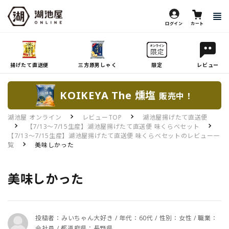
ログイン
カート
揚げたて直送便
三方原男しゃく
限定
レビュー
KOIKEYA The 燻塩
販売中！
湖池屋 オンライン
レビューTOP
湖池屋揚げたて直送便
【7/13～7/15生産】湖池屋揚げたて直送便 味くらべセット
【7/13～7/15生産】湖池屋揚げたて直送便 味くらべセットのレビュー一
覧
美味しかった
美味しかった
投稿者：みいちゃん大好き / 年代：60代 / 性別：女性 / 職業：
会社員 / 都道府県：長野県