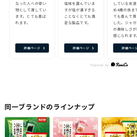
なった人への使い
塩味を選んでいま
している友達
物として渡してい
すが塩が濃すぎる
め4歳の孫ま
ます。とても喜ば
ことなくとても満
ても喜んで貰
れます。
足な製品です。
した。ジャガ
の美味しさが
感じられます
詳細ページ
詳細ページ
詳細ペー
同一ブランドのラインナップ