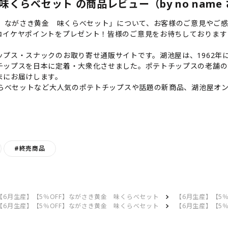
くらべセット の商品レビュー（by no name
F】ながさき黄金 味くらべセット」について、お客様のご意見やご
コイケヤポイントをプレゼント！皆様のご意見をお待ちしております
プス・スナックのお取り寄せ通販サイトです。湖池屋は、1962年に
チップスを日本に定着・大衆化させました。ポテトチップスの老舗の
まにお届けします。
くらべセットなど大人気のポテトチップスや話題の新商品、湖池屋オ
#終売商品
【6月生産】【5％OFF】ながさき黄金 味くらべセット
【6月生産】【5
【6月生産】【5％OFF】ながさき黄金 味くらべセット
【6月生産】【5