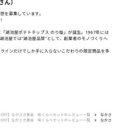
 さん）
感想を募集しています。
！
「湖池屋ポテトチップス のり塩」が誕生。1967年には
湖池屋では“湖池屋品質”として、創業者のモノづくりへ
ンラインだけでしか手に入らないこだわりの限定商品を多
％OFF】ながさき黄金 味くらべセットのレビュー一覧
なかさき黄金
％OFF】ながさき黄金 味くらべセットのレビュー一覧
なかさき黄金