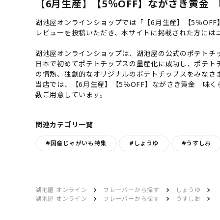
【6月生産】【5％OFF】ながさき黄金 味
湖池屋オンラインショップでは「【6月生産】【5％OF
レビューを投稿いただき、本サイトに掲載された方には
湖池屋オンラインショップは、湖池屋の公式のポテトチッ
日本で初めてポテトチップスの量産化に成功し、ポテト
の情熱、独創的なオリジナルのポテトチップスをみなさ
当店では、【6月生産】【5％OFF】ながさき黄金 味
数ご用意しています。
関連カテゴリ一覧
#国産じゃがいも特集
#しょうゆ
#うすしお
湖池屋 オンライン
フレーバーから探す
しょうゆ
湖池屋 オンライン
フレーバーから探す
うすしお