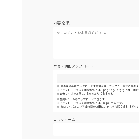
内容(必須)
写真・動画アップロード
画像を複数枚アップロードする場合は、アップロードする画像をま
アップロードできる画像拡張子は、png/jpg/jpeg/gif(静止画)
画像サイズの上限は、1枚あたり10MBです。
動画は1つのみアップロードできます。
アップロードできる動画拡張子は、mp4/movです。
動画サイズおよび再生時間の上限は、それぞれ500MB、30秒で
ニックネーム