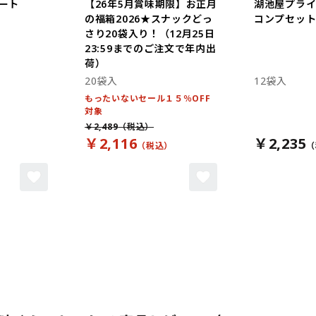
ート
【26年5月賞味期限】お正月
湖池屋プラ
の福箱2026★スナックどっ
コンプセット 
さり20袋入り！（12月25日
23:59までのご注文で年内出
荷）
20袋入
12袋入
もったいないセール１５％OFF
対象
￥2,489
￥2,116
￥2,235