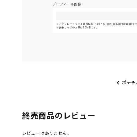
プロフィール画像
アップロードできる画像拡張子はpng/jpg/jpeg/gif(静止画)で
画像サイズの上限は10MBです。
ポテチ
終売商品のレビュー