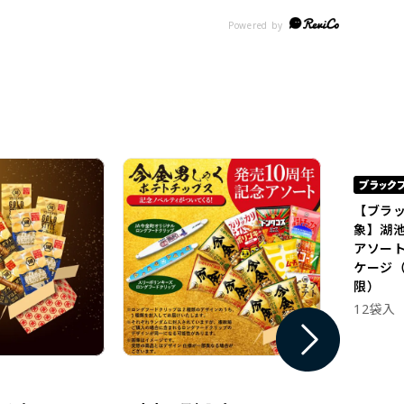
【ブラ
象】湖
アソー
ケージ（
限）
12袋入