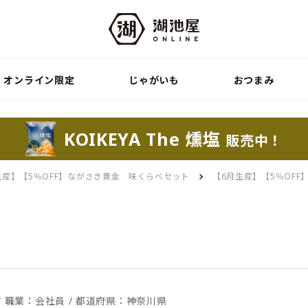
オンライン限定
じゃがいも
おつまみ
KOIKEYA The 燻塩
販売中！
生産】【5％OFF】ながさき黄金 味くらべセット
【6月生産】【5％OF
性 / 職業：会社員 / 都道府県：神奈川県