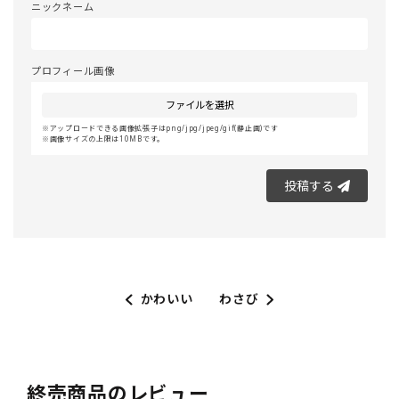
ニックネーム
プロフィール画像
ファイルを選択
アップロードできる画像拡張子はpng/jpg/jpeg/gif(静止画)です
画像サイズの上限は10MBです。
投稿する
かわいい
わさび
終売商品のレビュー