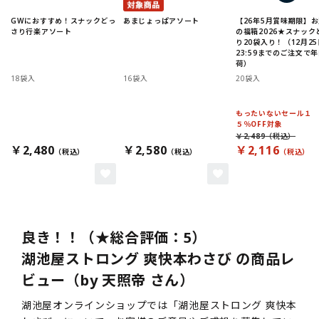
GWにおすすめ！スナックどっ
あまじょっぱアソート
【26年5月賞味期限】
さり行楽アソート
の福箱2026★スナック
り20袋入り！（12月25
23:59までのご注文で
荷）
18袋入
16袋入
20袋入
もったいないセール１
５％OFF対象
￥2,489
￥2,480
￥2,580
￥2,116
良き！！（★総合評価：5）
湖池屋ストロング 爽快本わさび の商品レ
ビュー（by 天照帝 さん）
湖池屋オンラインショップでは「湖池屋ストロング 爽快本