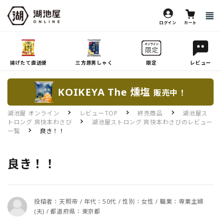
ログイン
カート
揚げたて直送便
三方原男しゃく
限定
レビュー
KOIKEYA The 燻塩
販売中！
湖池屋 オンライン
レビューTOP
終売商品
湖池屋ス
トロング 爽快本わさび
湖池屋ストロング 爽快本わさびのレビュー
一覧
良き！！
良き！！
投稿者：天照帝 / 年代：50代 / 性別：女性 / 職業：専業主婦
(夫) / 都道府県：東京都