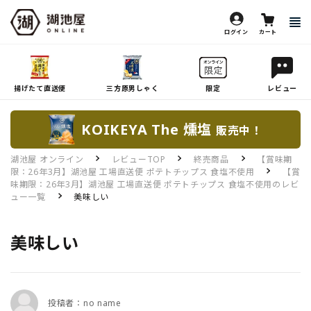
ログイン
カート
揚げたて直送便
三方原男しゃく
限定
レビュー
KOIKEYA The 燻塩
販売中！
湖池屋 オンライン
レビューTOP
終売商品
【賞味期
限：26年3月】湖池屋 工場直送便 ポテトチップス 食塩不使用
【賞
味期限：26年3月】湖池屋 工場直送便 ポテトチップス 食塩不使用のレビ
ュー一覧
美味しい
美味しい
投稿者：no name