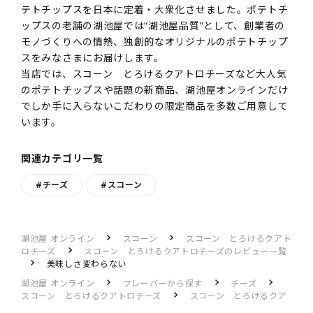
テトチップスを日本に定着・大衆化させました。ポテトチ
ップスの老舗の湖池屋では“湖池屋品質”として、創業者の
モノづくりへの情熱、独創的なオリジナルのポテトチップ
スをみなさまにお届けします。
当店では、スコーン とろけるクアトロチーズなど大人気
のポテトチップスや話題の新商品、湖池屋オンラインだけ
でしか手に入らないこだわりの限定商品を多数ご用意して
います。
関連カテゴリ一覧
#チーズ
#スコーン
湖池屋 オンライン
スコーン
スコーン とろけるクアト
ロチーズ
スコーン とろけるクアトロチーズのレビュー一覧
美味しさ変わらない
湖池屋 オンライン
フレーバーから探す
チーズ
スコーン とろけるクアトロチーズ
スコーン とろけるクア
トロチーズのレビュー一覧
美味しさ変わらない