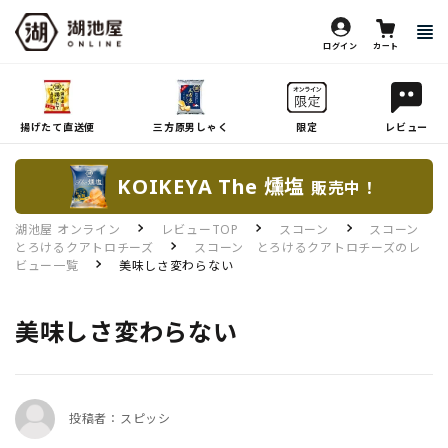
ログイン
カート
揚げたて直送便
三方原男しゃく
限定
レビュー
KOIKEYA The 燻塩
販売中！
湖池屋 オンライン
レビューTOP
スコーン
スコーン
とろけるクアトロチーズ
スコーン とろけるクアトロチーズのレ
ビュー一覧
美味しさ変わらない
美味しさ変わらない
投稿者：スピッシ