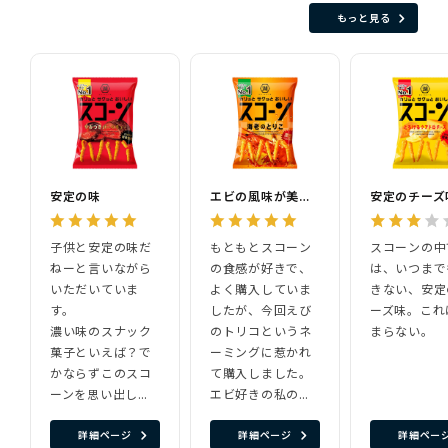
もっと見る
安定の味
エビの風味が美味しい
安定のチーズ
子供と安定の味だ
もともとスコーン
スコーンの中
ねーと言いながら
の食感が好きで、
は、いつまで
いただいていま
よく購入していま
きない、安定
す。
したが、今回えび
ーズ味。これ
濃い味のスナック
のトリコというネ
まらない。
菓子といえば？で
ーミングに惹かれ
かならずこのスコ
て購入しました。
ーンを思い出しま
エビ好きの私の好
す。
みにぴったりでビ
詳細ページ
詳細ページ
詳細ペー
ールが進みます。1