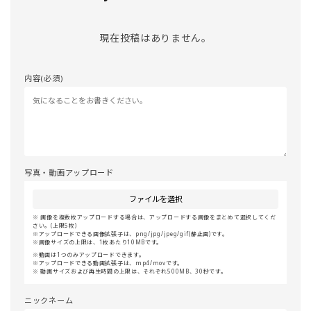
現在投稿はありません。
内容(必須)
写真・動画アップロード
ファイルを選択
画像を複数枚アップロードする場合は、アップロードする画像をまとめて選択してくだ
さい。(上限5枚)
アップロードできる画像拡張子は、png/jpg/jpeg/gif(静止画)です。
画像サイズの上限は、1枚あたり10MBです。
動画は1つのみアップロードできます。
アップロードできる動画拡張子は、mp4/movです。
動画サイズおよび再生時間の上限は、それぞれ500MB、30秒です。
ニックネーム