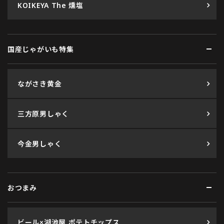
KOIKEYA The 燻塩
国産じゃがいも特集
ながさき黄金
三方原男しゃく
今金男しゃく
おつまみ
ビール×湖池屋 ポテトチップス