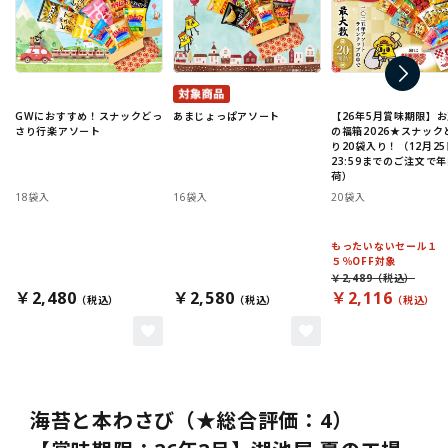
GWにおすすめ！スナックどっ
あまじょっぱアソート
【26年5月賞味期限】
さり行楽アソート
の福箱2026★スナック
り20袋入り！（12月25
23:59までのご注文で
荷）
18袋入
16袋入
20袋入
もったいないセール１
５％OFF対象
￥2,489
￥2,480
￥2,580
￥2,116
海苔と本わさび（★総合評価：4）