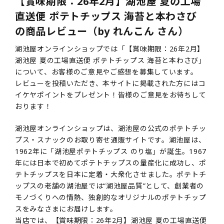
【賞味期限：26年2月】湖池屋 夏の工場
直送便 ポテトチップス 海苔と本わさび
の商品レビュー（by れんこん さん）
湖池屋オンラインショップでは「【賞味期限：26年2月】
湖池屋 夏の工場直送便 ポテトチップス 海苔と本わさび」
について、お客様のご意見やご感想を募集しています。
レビューを投稿いただき、本サイトに掲載された方にはコ
イケヤポイントをプレゼント！皆様のご意見をお待ちして
おります！
湖池屋オンラインショップは、湖池屋の公式のポテトチッ
プス・スナックのお取り寄せ通販サイトです。湖池屋は、
1962年に「湖池屋ポテトチップス のり塩」が誕生。1967
年には日本で初めてポテトチップスの量産化に成功し、ポ
テトチップスを日本に定着・大衆化させました。ポテトチ
ップスの老舗の湖池屋では“湖池屋品質”として、創業者の
モノづくりへの情熱、独創的なオリジナルのポテトチップ
スをみなさまにお届けします。
当店では、【賞味期限：26年2月】湖池屋 夏の工場直送便