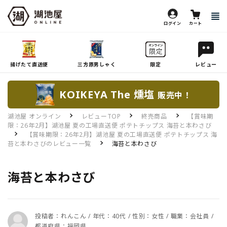
ログイン
カート
揚げたて直送便
三方原男しゃく
限定
レビュー
KOIKEYA The 燻塩
販売中！
湖池屋 オンライン
レビューTOP
終売商品
【賞味期
限：26年2月】湖池屋 夏の工場直送便 ポテトチップス 海苔と本わさび
【賞味期限：26年2月】湖池屋 夏の工場直送便 ポテトチップス 海
苔と本わさびのレビュー一覧
海苔と本わさび
海苔と本わさび
投稿者：れんこん / 年代：40代 / 性別：女性 / 職業：会社員 /
都道府県：福岡県