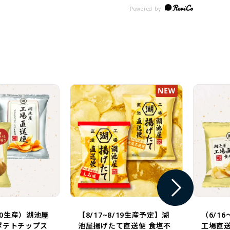
美味しさを知りました
イムが楽しみでし
/20生産）湖池屋
【8/17~8/19生産予定】湖
（6/1
ポテトチップス
池屋揚げたて直送便 食塩不
工場直