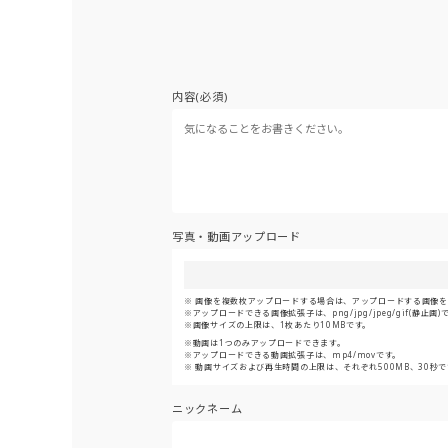
内容(必須)
写真・動画アップロード
画像を複数枚アップロードする場合は、アップロードする画像をま
アップロードできる画像拡張子は、png/jpg/jpeg/gif(静止画)
画像サイズの上限は、1枚あたり10MBです。
動画は1つのみアップロードできます。
アップロードできる動画拡張子は、mp4/movです。
動画サイズおよび再生時間の上限は、それぞれ500MB、30秒で
ニックネーム