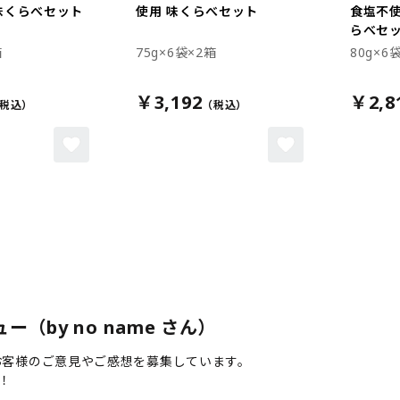
味くらべセット
使用 味くらべセット
食塩不使
らべセ
箱
75g×6袋×2箱
80g×6
￥3,192
￥2,8
（by no name さん）
、お客様のご意見やご感想を募集しています。
！