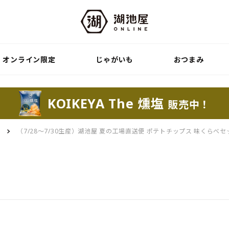
オンライン限定
じゃがいも
おつまみ
KOIKEYA The 燻塩
販売中！
便
（7/28～7/30生産）湖池屋 夏の工場直送便 ポテトチップス 味くらべセ