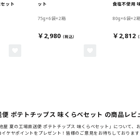
べセット
ット
食塩不使用 
75g×6袋×2箱
80g×6袋×2
￥2,980
￥2,812
送便 ポテトチップス 味くらべセット の商品レビュー
）湖池屋 夏の工場直送便 ポテトチップス 味くらべセット」について
コイケヤポイントをプレゼント！皆様のご意見をお待ちしております