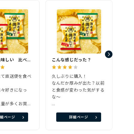
どちらも美味しい 比べても両方とも好き
こんな感じだった？
サク
たて直送便を食べ
久しぶりに購入！
食べ
た
なんだか厚みが出た？以前
した
益々好きになっ
と食感が変わった気がする
どち
な〜
です
に量が多くお買い
たま
。
でもやっぱり美味しい〜(*
細ページ
詳細ページ
しお味を買うこと
´～｀*)
たけど，今回はの
しお味しか食べてこなかっ
マった気がしま
たのに、直送便でのり塩の