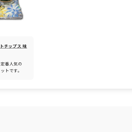
テトチップス 味
と定番人気の
セットです。