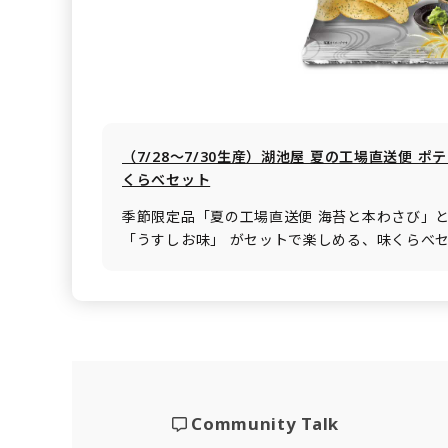
（7/28～7/30生産）湖池屋 夏の工場直送便 ポ
くらべセット
季節限定品「夏の工場直送便 海苔と本わさび」
「うすしお味」 がセットで楽しめる、味くらべ
Community Talk