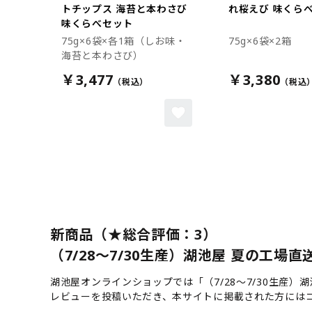
トチップス 海苔と本わさび
れ桜えび 味くら
味くらべセット
75g×6袋×各1箱（しお味・
75g×6袋×2箱
海苔と本わさび）
￥3,477
￥3,380
新商品（★総合評価：3）
（7/28～7/30生産）湖池屋 夏の工場直
湖池屋オンラインショップでは「（7/28～7/30生産
レビューを投稿いただき、本サイトに掲載された方には