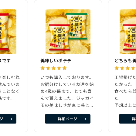
スです
美味しいポテチ
を楽しむ為
いつも購入しております。
工場揚げ
選んでいま
お裾分けしている友達を始
たかっ
ることなく
め4歳の孫まで、とても喜
食べたら
品です。
んで貰えました。ジャガイ
た
モの美味しさが直に感じら
予想以上
れます。
得でした
ジ
詳細ページ
詳
普段夏は
が多かっ
り塩にハ