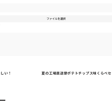
ファイルを選択
す
味しい！
夏の工場直送便ポテトチップス味くらべセ
ー