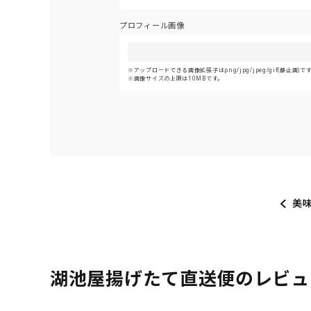
プロフィール画像
アップロードできる画像拡張子はpng/jpg/jpeg/gif(静止画)で
画像サイズの上限は10MBです。
美
湖池屋揚げたて直送便のレビュ