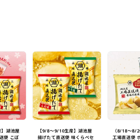
す。
おやつタ
た。
生産】湖池屋
【9/8～9/10生産】湖池屋
（8/18～8
送便 こぼ
揚げたて直送便 味くらべセ
工場直送便 