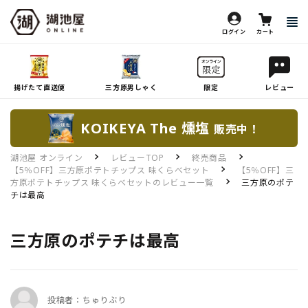
ログイン
カート
揚げたて直送便
三方原男しゃく
限定
レビュー
KOIKEYA The 燻塩
販売中！
湖池屋 オンライン
レビューTOP
終売商品
【5％OFF】三方原ポテトチップス 味くらべセット
【5％OFF】三
方原ポテトチップス 味くらべセットのレビュー一覧
三方原のポテ
チは最高
三方原のポテチは最高
投稿者：ちゅりぶり