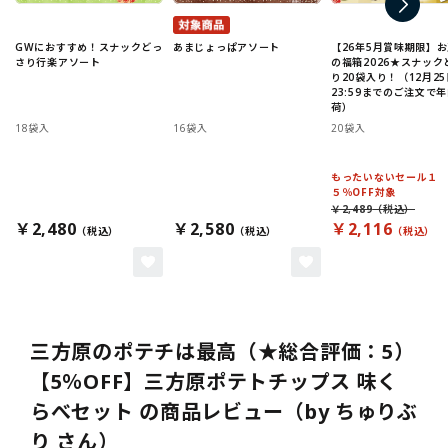
GWにおすすめ！スナックどっ
あまじょっぱアソート
【26年5月賞味期限】
さり行楽アソート
の福箱2026★スナック
り20袋入り！（12月25
23:59までのご注文で
荷）
18袋入
16袋入
20袋入
もったいないセール１
５％OFF対象
￥2,489
￥2,480
￥2,580
￥2,116
三方原のポテチは最高（★総合評価：5）
【5％OFF】三方原ポテトチップス 味く
らべセット の商品レビュー（by ちゅりぶ
り さん）