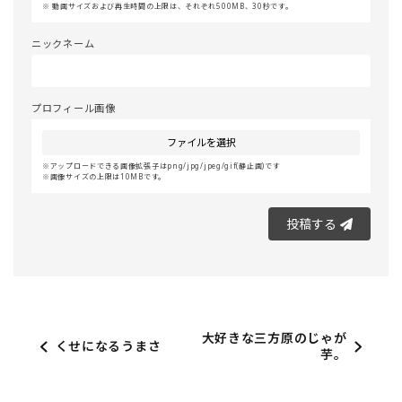
動画サイズおよび再生時間の上限は、それぞれ500MB、30秒です。
ニックネーム
プロフィール画像
ファイルを選択
アップロードできる画像拡張子はpng/jpg/jpeg/gif(静止画)です
画像サイズの上限は10MBです。
投稿する
大好きな三方原のじゃが
くせになるうまさ
芋。