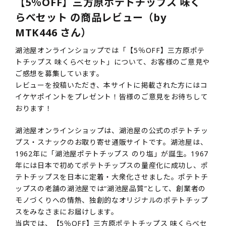
【5％OFF】三方原ポテトチップス 味く
らべセット の商品レビュー（by
MTK446 さん）
湖池屋オンラインショップでは「【5％OFF】三方原ポテ
トチップス 味くらべセット」について、お客様のご意見や
ご感想を募集しています。
レビューを投稿いただき、本サイトに掲載された方にはコ
イケヤポイントをプレゼント！皆様のご意見をお待ちして
おります！
湖池屋オンラインショップは、湖池屋の公式のポテトチッ
プス・スナックのお取り寄せ通販サイトです。湖池屋は、
1962年に「湖池屋ポテトチップス のり塩」が誕生。1967
年には日本で初めてポテトチップスの量産化に成功し、ポ
テトチップスを日本に定着・大衆化させました。ポテトチ
ップスの老舗の湖池屋では“湖池屋品質”として、創業者の
モノづくりへの情熱、独創的なオリジナルのポテトチップ
スをみなさまにお届けします。
当店では、【5％OFF】三方原ポテトチップス 味くらべセ