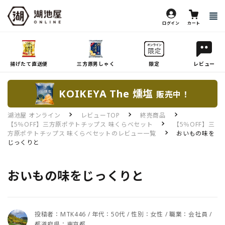
ログイン
カート
揚げたて直送便
三方原男しゃく
限定
レビュー
KOIKEYA The 燻塩
販売中！
湖池屋 オンライン
レビューTOP
終売商品
【5％OFF】三方原ポテトチップス 味くらべセット
【5％OFF】三
方原ポテトチップス 味くらべセットのレビュー一覧
おいもの味を
じっくりと
おいもの味をじっくりと
投稿者：MTK446 / 年代：50代 / 性別：女性 / 職業：会社員 /
都道府県：東京都