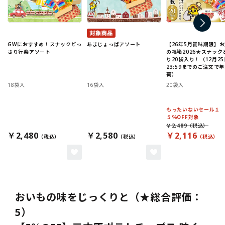
GWにおすすめ！スナックどっ
あまじょっぱアソート
【26年5月賞味期限】
さり行楽アソート
の福箱2026★スナック
り20袋入り！（12月25
23:59までのご注文で
荷）
18袋入
16袋入
20袋入
もったいないセール１
５％OFF対象
￥2,489
￥2,480
￥2,580
￥2,116
おいもの味をじっくりと（★総合評価：
5）