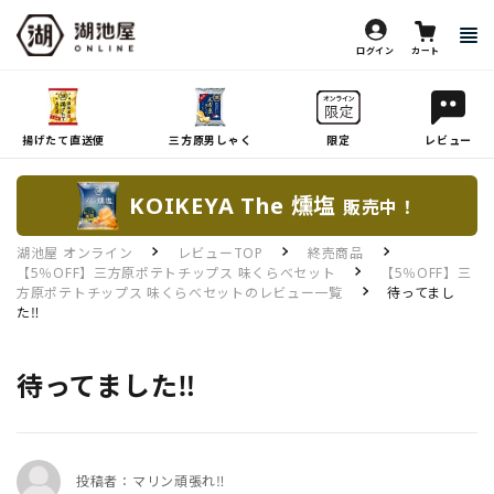
ログイン
カート
揚げたて直送便
三方原男しゃく
限定
レビュー
KOIKEYA The 燻塩
販売中！
湖池屋 オンライン
レビューTOP
終売商品
【5％OFF】三方原ポテトチップス 味くらべセット
【5％OFF】三
方原ポテトチップス 味くらべセットのレビュー一覧
待ってまし
た‼️
待ってました‼️
投稿者：マリン頑張れ‼️