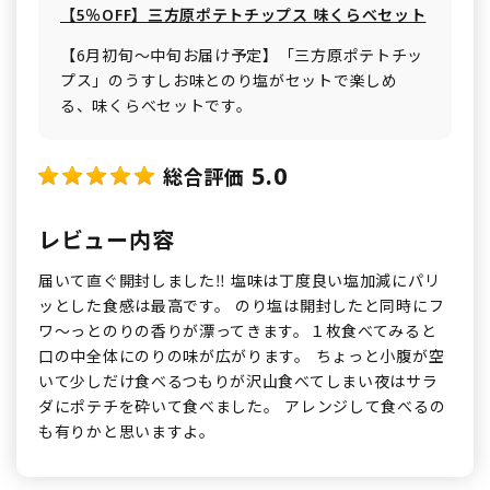
【5％OFF】三方原ポテトチップス 味くらべセット
【6月初旬～中旬お届け予定】「三方原ポテトチッ
プス」のうすしお味とのり塩がセットで楽しめ
る、味くらべセットです。
5.0
総合評価
レビュー内容
届いて直ぐ開封しました‼️ 塩味は丁度良い塩加減にパリ
ッとした食感は最高です。 のり塩は開封したと同時にフ
ワ～っとのりの香りが漂ってきます。１枚食べてみると
口の中全体にのりの味が広がります。 ちょっと小腹が空
いて少しだけ食べるつもりが沢山食べてしまい夜はサラ
ダにポテチを砕いて食べました。 アレンジして食べるの
も有りかと思いますよ。