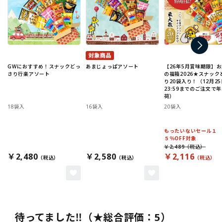
GWにおすすめ！スナックどっ
あまじょっぱアソート
【26年5月賞味期限】
さり行楽アソート
の福箱2026★スナック
り20袋入り！（12月25
23:59までのご注文で
荷）
18袋入
16袋入
20袋入
もったいないセール１
５％OFF対象
￥2,489
￥2,480
￥2,580
￥2,116
待ってました‼️（★総合評価：5）