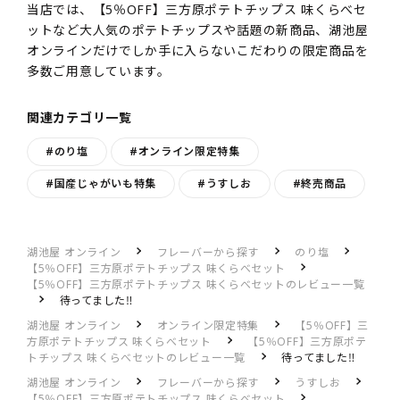
当店では、【5％OFF】三方原ポテトチップス 味くらべセ
ットなど大人気のポテトチップスや話題の新商品、湖池屋
オンラインだけでしか手に入らないこだわりの限定商品を
多数ご用意しています。
関連カテゴリ一覧
#のり塩
#オンライン限定特集
#国産じゃがいも特集
#うすしお
#終売商品
湖池屋 オンライン
フレーバーから探す
のり塩
【5％OFF】三方原ポテトチップス 味くらべセット
【5％OFF】三方原ポテトチップス 味くらべセットのレビュー一覧
待ってました‼️
湖池屋 オンライン
オンライン限定特集
【5％OFF】三
方原ポテトチップス 味くらべセット
【5％OFF】三方原ポテ
トチップス 味くらべセットのレビュー一覧
待ってました‼️
湖池屋 オンライン
フレーバーから探す
うすしお
【5％OFF】三方原ポテトチップス 味くらべセット