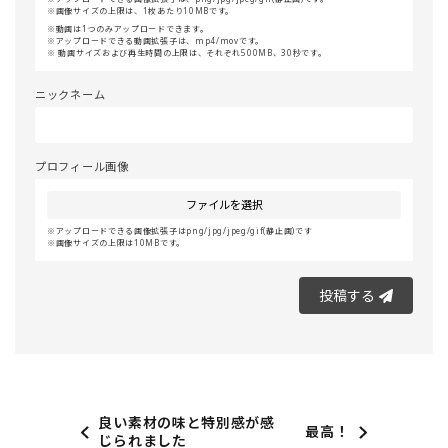
画像サイズの上限は、1枚あたり10MBです。
動画は1つのみアップロードできます。
アップロードできる動画拡張子は、mp4/movです。
動画サイズおよび再生時間の上限は、それぞれ500MB、30秒です。
ニックネーム
プロフィール画像
ファイルを選択
アップロードできる画像拡張子はpng/jpg/jpeg/gif(静止画)です
画像サイズの上限は10MBです。
投稿する
良い素材の味と特別感が感
最高！
じられました