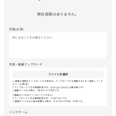
現在投稿はありません。
内容(必須)
写真・動画アップロード
ファイルを選択
画像を複数枚アップロードする場合は、アップロードする画像をまとめて選択してくだ
さい。(上限5枚)
アップロードできる画像拡張子は、png/jpg/jpeg/gif(静止画)です。
画像サイズの上限は、1枚あたり10MBです。
動画は1つのみアップロードできます。
アップロードできる動画拡張子は、mp4/movです。
動画サイズおよび再生時間の上限は、それぞれ500MB、30秒です。
ニックネーム