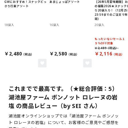
GWにおすすめ！スナックどっ
あまじょっぱアソート
【26年5月賞味期限】
さり行楽アソート
の福箱2026★スナック
り20袋入り！（12月25
23:59までのご注文で
荷）
18袋入
16袋入
20袋入
もったいないセール１
５％OFF対象
￥2,489
￥2,480
￥2,580
￥2,116
これまでで最高です。（★総合評価：5）
湖池屋ファーム ボンノット ロレーヌの岩
塩 の商品レビュー（by SEI さん）
湖池屋オンラインショップでは「湖池屋ファーム ボンノッ
ト ロレーヌの岩塩」について、お客様のご意見やご感想を