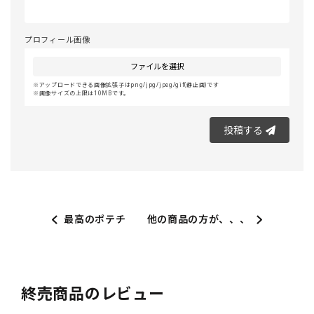
プロフィール画像
ファイルを選択
アップロードできる画像拡張子はpng/jpg/jpeg/gif(静止画)です
画像サイズの上限は10MBです。
投稿する
最高のポテチ
他の商品の方が、、、
終売商品のレビュー