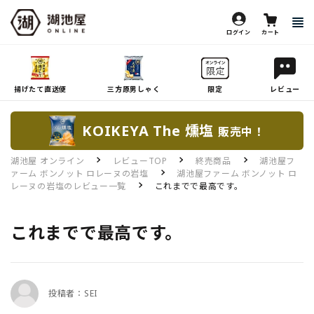
ログイン
カート
揚げたて直送便
三方原男しゃく
限定
レビュー
KOIKEYA The 燻塩
販売中！
湖池屋 オンライン
レビューTOP
終売商品
湖池屋フ
ァーム ボンノット ロレーヌの岩塩
湖池屋ファーム ボンノット ロ
レーヌの岩塩のレビュー一覧
これまでで最高です。
これまでで最高です。
投稿者：SEI