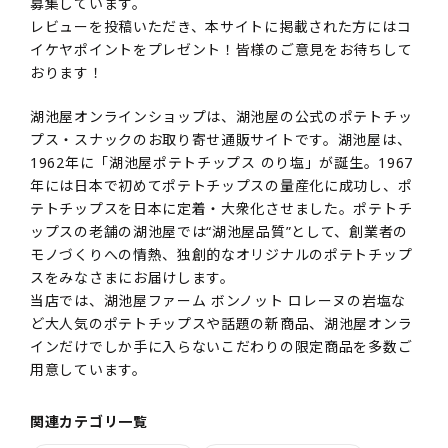
募集しています。
レビューを投稿いただき、本サイトに掲載された方にはコ
イケヤポイントをプレゼント！皆様のご意見をお待ちして
おります！
湖池屋オンラインショップは、湖池屋の公式のポテトチッ
プス・スナックのお取り寄せ通販サイトです。湖池屋は、
1962年に「湖池屋ポテトチップス のり塩」が誕生。1967
年には日本で初めてポテトチップスの量産化に成功し、ポ
テトチップスを日本に定着・大衆化させました。ポテトチ
ップスの老舗の湖池屋では“湖池屋品質”として、創業者の
モノづくりへの情熱、独創的なオリジナルのポテトチップ
スをみなさまにお届けします。
当店では、湖池屋ファーム ボンノット ロレーヌの岩塩な
ど大人気のポテトチップスや話題の新商品、湖池屋オンラ
インだけでしか手に入らないこだわりの限定商品を多数ご
用意しています。
関連カテゴリ一覧