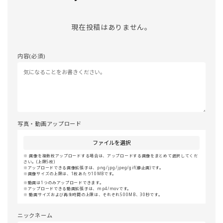
現在投稿はありません。
内容(必須)
写真・動画アップロード
ファイルを選択
画像を複数枚アップロードする場合は、アップロードする画像をまとめて選択してくだ
さい。(上限5枚)
アップロードできる画像拡張子は、png/jpg/jpeg/gif(静止画)です。
画像サイズの上限は、1枚あたり10MBです。
動画は1つのみアップロードできます。
アップロードできる動画拡張子は、mp4/movです。
動画サイズおよび再生時間の上限は、それぞれ500MB、30秒です。
ニックネーム