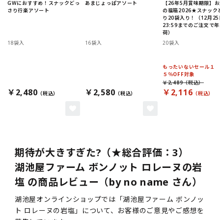
GWにおすすめ！スナックどっ
あまじょっぱアソート
【26年5月賞味期限】
さり行楽アソート
の福箱2026★スナック
り20袋入り！（12月25
23:59までのご注文で
荷）
18袋入
16袋入
20袋入
もったいないセール１
５％OFF対象
￥2,489
￥2,480
￥2,580
￥2,116
期待が大きすぎた?（★総合評価：3）
湖池屋ファーム ボンノット ロレーヌの岩
塩 の商品レビュー（by no name さん）
湖池屋オンラインショップでは「湖池屋ファーム ボンノッ
ト ロレーヌの岩塩」について、お客様のご意見やご感想を