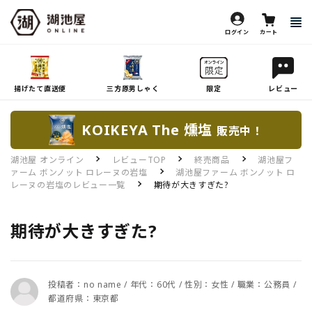
ログイン
カート
揚げたて直送便
三方原男しゃく
限定
レビュー
KOIKEYA The 燻塩
販売中！
湖池屋 オンライン
レビューTOP
終売商品
湖池屋フ
ァーム ボンノット ロレーヌの岩塩
湖池屋ファーム ボンノット ロ
レーヌの岩塩のレビュー一覧
期待が大きすぎた?
期待が大きすぎた?
投稿者：no name / 年代：60代 / 性別：女性 / 職業：公務員 /
都道府県：東京都