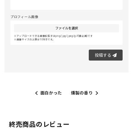
プロフィール画像
ファイルを選択
アップロードできる画像拡張子はpng/jpg/jpeg/gif(静止画)です
画像サイズの上限は10MBです。
投稿する
面白かった
燻製の香り
終売商品のレビュー