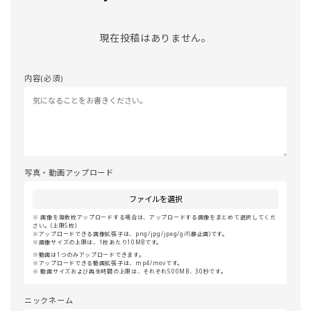
現在投稿はありません。
内容(必須)
写真・動画アップロード
ファイルを選択
画像を複数枚アップロードする場合は、アップロードする画像をまとめて選択してくだ
さい。(上限5枚)
アップロードできる画像拡張子は、png/jpg/jpeg/gif(静止画)です。
画像サイズの上限は、1枚あたり10MBです。
動画は1つのみアップロードできます。
アップロードできる動画拡張子は、mp4/movです。
動画サイズおよび再生時間の上限は、それぞれ500MB、30秒です。
ニックネーム