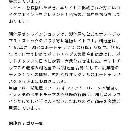
募集しています。
レビューを投稿いただき、本サイトに掲載された方にはコ
イケヤポイントをプレゼント！皆様のご意見をお待ちして
おります！
湖池屋オンラインショップは、湖池屋の公式のポテトチッ
プス・スナックのお取り寄せ通販サイトです。湖池屋は、
1962年に「湖池屋ポテトチップス のり塩」が誕生。1967
年には日本で初めてポテトチップスの量産化に成功し、ポ
テトチップスを日本に定着・大衆化させました。ポテトチ
ップスの老舗の湖池屋では“湖池屋品質”として、創業者の
モノづくりへの情熱、独創的なオリジナルのポテトチップ
スをみなさまにお届けします。
当店では、湖池屋ファーム ボンノット ロレーヌの岩塩な
ど大人気のポテトチップスや話題の新商品、湖池屋オンラ
インだけでしか手に入らないこだわりの限定商品を多数ご
用意しています。
関連カテゴリ一覧