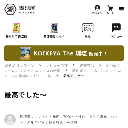
ログイン
カート
揚げたて直送便
三方原男しゃく
限定
レビュー
KOIKEYA The 燻塩
販売中！
湖池屋 オンライン
レビューTOP
終売商品
湖池屋フ
ァーム ボンノット ロレーヌの岩塩
湖池屋ファーム ボンノット ロ
レーヌの岩塩のレビュー一覧
最高でした～
最高でした～
投稿者：ツナさん / 年代：70代～ / 性別：男性 / 職業：パー
ト・アルバイト / 都道府県：千葉県