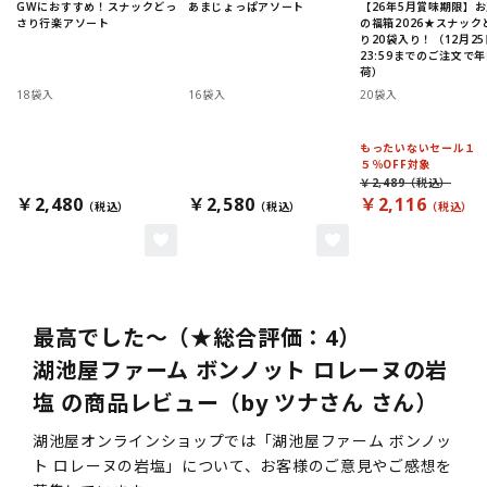
GWにおすすめ！スナックどっ
あまじょっぱアソート
【26年5月賞味期限】
さり行楽アソート
の福箱2026★スナック
り20袋入り！（12月25
23:59までのご注文で
荷）
18袋入
16袋入
20袋入
もったいないセール１
５％OFF対象
￥2,489
￥2,480
￥2,580
￥2,116
最高でした～（★総合評価：4）
湖池屋ファーム ボンノット ロレーヌの岩
塩 の商品レビュー（by ツナさん さん）
湖池屋オンラインショップでは「湖池屋ファーム ボンノッ
ト ロレーヌの岩塩」について、お客様のご意見やご感想を