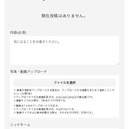
現在投稿はありません。
内容(必須)
写真・動画アップロード
ファイルを選択
画像を複数枚アップロードする場合は、アップロードする画像をまとめて選択してくだ
さい。(上限5枚)
アップロードできる画像拡張子は、png/jpg/jpeg/gif(静止画)です。
画像サイズの上限は、1枚あたり10MBです。
動画は1つのみアップロードできます。
アップロードできる動画拡張子は、mp4/movです。
動画サイズおよび再生時間の上限は、それぞれ500MB、30秒です。
ニックネーム