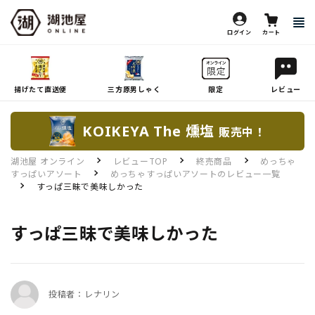
ログイン
カート
揚げたて直送便
三方原男しゃく
限定
レビュー
KOIKEYA The 燻塩
販売中！
湖池屋 オンライン
レビューTOP
終売商品
めっちゃ
すっぱいアソート
めっちゃすっぱいアソートのレビュー一覧
すっぱ三昧で美味しかった
すっぱ三昧で美味しかった
投稿者：レナリン