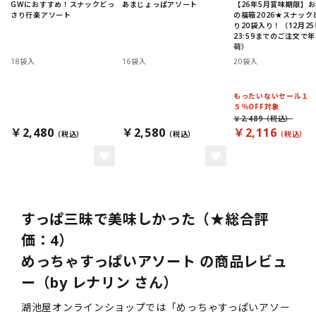
GWにおすすめ！スナックどっ
あまじょっぱアソート
【26年5月賞味期限】
さり行楽アソート
の福箱2026★スナック
り20袋入り！（12月25
23:59までのご注文で
荷）
18袋入
16袋入
20袋入
もったいないセール１
５％OFF対象
￥2,489
￥2,480
￥2,580
￥2,116
すっぱ三昧で美味しかった（★総合評
価：4）
めっちゃすっぱいアソート の商品レビュ
ー（by レナリン さん）
湖池屋オンラインショップでは「めっちゃすっぱいアソー